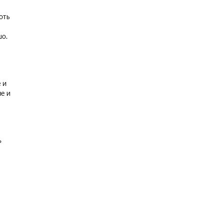
оть
шо.
 и
е и
ь