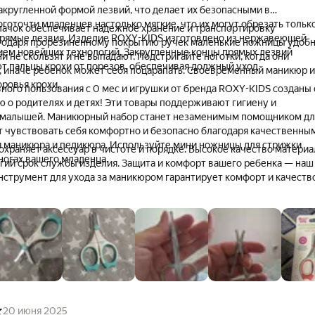
акругленной формой лезвий, что делает их безопасными в
готочти младенцев настолько мягкие, что их могут обрезать тольк
ачок обеспечивает надежное хранение и транспортировку
прямые лезвия. Изделие ROXY-KIDS изготовлено из нержавеющей
годаря прорезиненному покрытию ручек маленькие ножницы удоб
ием новейших технологий. Закругленные концы прямых лезвий
ни не скользят и не выпадают. Подстригайте ноготки, когда они
 пальцы крохи от порезов, обеспечивая должный уход.
м, иначе ребенок может себя поцарапать. Своевременный маникюр и
оровья крохи.
ного пользования с 0 мес и игрушки от бренда ROXY-KIDS созданы 
ю о родителях и детях! Эти товары поддерживают гигиену и
я малышей. Маникюрный набор станет незаменимым помощником дл
т чувствовать себя комфортно и безопасно благодаря качественны
 маникюра и педикюра. Используйте мини ножницы для стрижки
охраняет аксессуар в чистоте и порядке. Высокое качество матери
 ногах вашего младенца.
гий срок службы изделия. Защита и комфорт вашего ребенка — наш
инструмент для ухода за маникюром гарантирует комфорт и качество
20 июня 2025