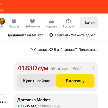
Войти
Купить сейчас
В корзину
–56%
зов
Заказы
Избранное
Корзина
Русский
Продавайте на Market
Ташкент
• Укажите адрес
Сравнить
В избранное
Поделиться
41 830
сум
95 141
–56%
сум
Купить сейчас
В корзину
Доставка Market
ятный
серебристый
12 – 15 авг
, по клику
0
сум