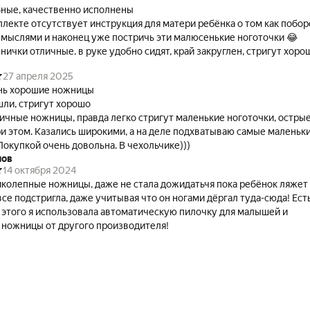
ные, качественно исполнены
плекте отсутствует инструкция для матери ребёнка о том как побор
с мыслями и наконец уже постричь эти малюсенькие ноготочки 😂
нички отличные. в руке удобно сидят, край закруглен, стригут хоро
27 апреля 2025
нь хорошие ножницы
шли, стригут хорошо
ичные ножницы, правда легко стригут маленькие ноготочки, острые
и этом. Казались широкими, а на деле подхватываю самые маленьки
Покупкой очень довольна. В чехольчике)))
мов
14 октября 2024
колепные ножницы, даже не стала дожидатьчя пока ребёнок ляжет
все подстригла, даже учитывая что он ногами дёргал туда-сюда! Ест
о этого я использовала автоматическую пилочку для малышей и
 ножницы от другого производителя!