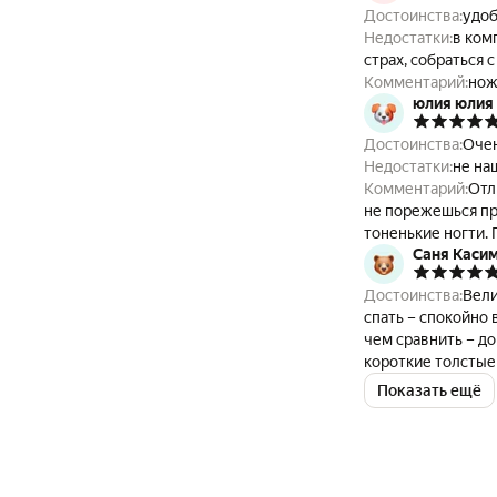
Достоинства:
удоб
Недостатки:
в ком
страх, собраться 
Комментарий:
нож
юлия юлия
Достоинства:
Оче
Недостатки:
не на
Комментарий:
Отл
не порежешься пр
тоненькие ногти. 
Саня Каси
Достоинства:
Вели
спать – спокойно 
чем сравнить – д
короткие толстые
Показать ещё