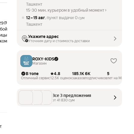
Ташкент
15-30 мин. курьером в удобный момент
12 – 15 авг
, пункт выдачи
0
сум
29
Ташкент
убой
ицы
Укажите адрес
чком
Уточним дату и стоимость доставки
ROXY-KIDS
Магазин
В топе
4.8
185.1K
6K
5
Отличный сервис
12.5K оценок
заказов
подписчиков
лет на Маркете
Все 3 предложения
от 
41 830
 сум
т