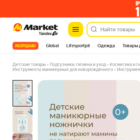
Маникюрные ножницы для младенцев ROXY
Market
нержавеющая сталь, голубые
4.8
(865) ·
4.6K купили
Задать вопрос
Все хиты
Global
Lifesportpit
Одежда
Товары 
Автотовары
Яндекс Фабрика
Split
Детские товары
•
Подгузники, гигиена и уход
•
Косметика и г
Инструменты маникюрные для новорождённого
•
Инструмен