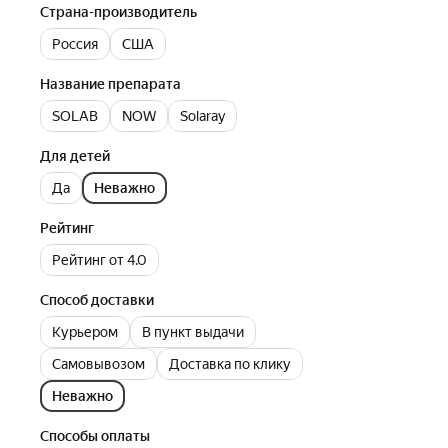
Страна-производитель
Россия
США
Название препарата
SOLAB
NOW
Solaray
Для детей
Да
Неважно
Рейтинг
Рейтинг от 4.0
Способ доставки
Курьером
В пункт выдачи
Самовывозом
Доставка по клику
Неважно
Способы оплаты