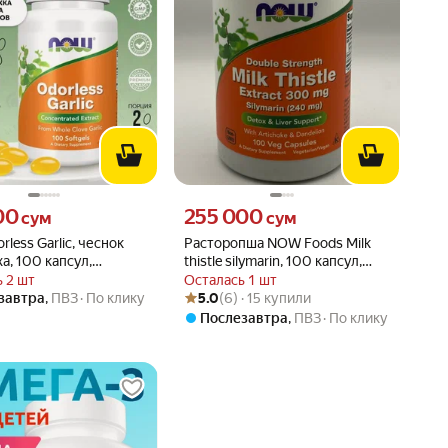
00 сум вместо
Цена 255000 сум вместо
00
255 000
сум
сум
less Garlic, чеснок
Расторопша NOW Foods Milk
ха, 100 капсул,
thistle silymarin, 100 капсул,
дант, для иммунитета
300 мг
 2 шт
Осталась 1 шт
Рейтинг товара: 5.0 из 5
Оценок: (6) · 15 купили
завтра
,
ПВЗ
По клику
5.0
(6) · 15 купили
Послезавтра
,
ПВЗ
По клику