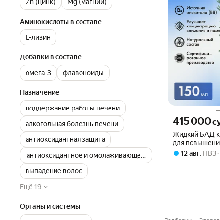
Zn (цинк)
Mg (магний)
Аминокислоты в составе
L-лизин
Добавки в составе
омега-3
флавоноиды
Назначение
поддержание работы печени
Цена 415000 сум
415 000
с
алкогольная болезнь печени
Жидкий БАД к
антиоксидантная защита
для повышени
памяти, гормо
12 авг
,
ПВЗ
антиоксидантное и омолаживающее средство
баланса, витам
розмарин, 150
выпадение волос
Ещё 19
Органы и системы