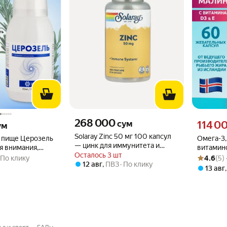
Цена 268000 сум вместо
268 000
 вместо
Цена 1140
сум
114 0
ум
Solaray Zinc 50 мг 100 капсул
 пище Церозель
Омега-3,
— цинк для иммунитета и
я внимания,
витамино
здоровья организма
Осталось 3 шт
Рейтинг то
Оценок: (5
нального
и травы,
По клику
4.6
(5)
12 авг
,
ПВЗ
По клику
ин B8, инозитол,
13 авг
 мл