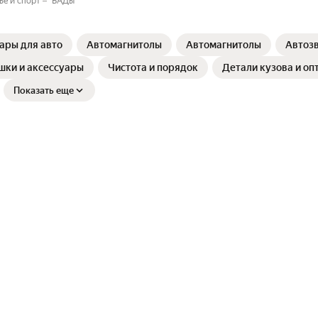
ье и спорт
БАДы
ары для авто
Автомагнитолы
Автомагнитолы
Автозв
шки и аксессуары
Чистота и порядок
Детали кузова и оп
Показать еще