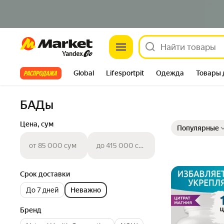
Market
Все хиты
Global
Lifesportpit
Одежда
Товары 
Автотовары
Яндекс Фабрика
Split
БАДы
Выбранные фильт
Сортировка товар
Цена, сум
Популярные
от 85 000 сум
до 415 000 сум
Срок доставки
До 7 дней
Неважно
Бренд