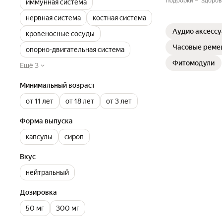
Подборки
Здоров
иммунная система
нервная система
костная система
Аудио аксессу
кровеносные сосуды
Часовые реме
опорно-двигательная система
Фитомодули
Ещё 3
Минимальный возраст
от 11 лет
от 18 лет
от 3 лет
Форма выпуска
капсулы
сироп
Вкус
нейтральный
Дозировка
50 мг
300 мг