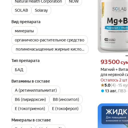
Natural Health Corporation
NOW
SOLAB
Solaray
Вид препарата
минералы
органическо-растительное средство
полиненасыщенные жирные кислоты
Цена 93500 сум 
Тип препарата
93 500
су
Магний + Вита
БАД
для нервной с
капсул.
Осталось 2 шт
Витамины в составе
Рейтинг товара: 5
Оценок: (4) · 15 
5.0
(4) · 15 к
A (ретинилпальмитат)
13 авг
,
ПВЗ
B6 (пиридоксин)
B8 (инозитол)
E (токотриенол)
E (токоферол)
Минералы в составе