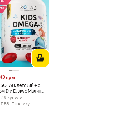
00 сум вместо
00
сум
 SOLAB, детский + с
м D и E, вкус Малина
вара: 4.6 из 5
) · 29 купили
 60 капсул
 · 29 купили
,
ПВЗ
По клику