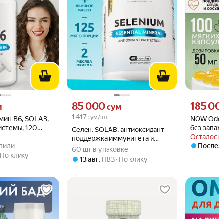
вместо
Цена 85000 сум вместо
Цена 1850
85 000
185 0
м
сум
1 417
сум/шт
мин В6, SOLAB,
NOW Odor
истемы, 120
без запа
Селен, SOLAB, антиоксидант
антиокси
Осталось
поддержка иммунитета и
.0 из 5
купили
и сердца
упили
После
щитовидной железы, 60
60 шт в упаковке
По клику
капсул
13 авг
,
ПВЗ
По клику