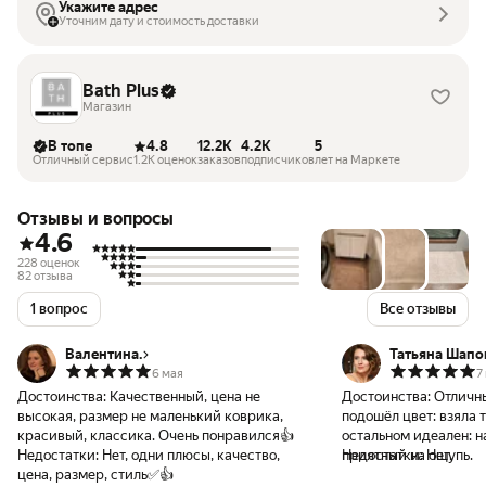
Укажите адрес
Уточним дату и стоимость доставки
Bath Plus
Магазин
В топе
4.8
12.2K
4.2K
5
Отличный сервис
1.2K оценок
заказов
подписчиков
лет на Маркете
Отзывы и вопросы
4.6
228 оценок
82 отзыва
1 вопрос
Все отзывы
Валентина.
Татьяна Шап
6 мая
7
Достоинства:
Качественный, цена не
Достоинства:
Отличный. Немн
высокая, размер не маленький коврика,
подошёл цвет: взяла 
красивый, классика. Очень понравился👍
остальном идеален: н
Недостатки:
Нет, одни плюсы, качество,
приятный на ощупь.
Недостатки:
Нет.
цена, размер, стиль✅👍