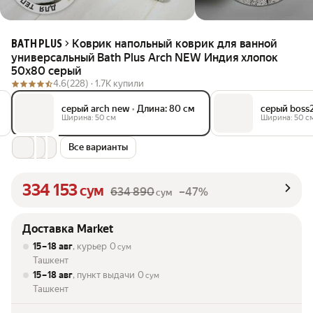
Коврик напольный коврик для ванной
BATH PLUS
универсальный Bath Plus Arch NEW Индия хлопок
50х80 серый
4.6
(228) ·
1.7K купили
серый arch new
•
Длина: 80 см
серый boss
Ширина: 50 см
Ширина: 50 с
Все варианты
334 153
сум
634 890
–47%
сум
Доставка Market
15 – 18 авг
, курьер
0
сум
Ташкент
15 – 18 авг
, пункт выдачи
0
сум
Ташкент