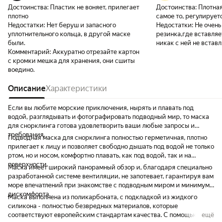
Достоинства:
Пластик не воняет, прилегает
Достоинства:
Плотная
плотно
самое то, регулирует
Недостатки:
Нет беруш и запасного
Недостатки:
Не очень
уплотнительного кольца, в другой маске
резинка,где вставляе
были.
никак с ней не встав
Комментарий:
Аккуратно отрезайте картон
с кромки мешка для хранения, они сшиты
воедино.
Описание
Характеристики
Если вы любите морские приключения, нырять и плавать под
водой, разглядывать и фотографировать подводный мир, то маска
для снорклинга готова удовлетворить ваши любые запросы и
требования.
Подводная маска для снорклинга полностью герметичная, плотно
прилегает к лицу и позволяет свободно дышать под водой не только
ртом, но и носом, комфортно плавать, как под водой, так и на
поверхности.
Маска имеет широкий панорамный обзор и, благодаря специально
разработанной системе вентиляции, не запотевает, гарантируя вам
море впечатлений при знакомстве с подводным миром и минимум
дискомфорта.
Маска выполнена из поликарбоната, с подкладкой из жидкого
силикона - полностью безвредных материалов, которые
соответствуют европейским стандартам качества. С помощью
ещё