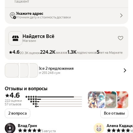
Ташкент
Укажите адрес
Уточним дату и стоимость доставки
Найдется Всё
Магазин
4.6
224.2K
1.3K
5
заказов
подписчиков
лет на Маркете
20.3K оценок
Все 2 предложения
от 
255 248
 сум
Отзывы и вопросы
4.6
222 оценки
57 отзывов
2 вопроса
Все отзывы
Влад Грин
Алена Кадацк
5 августа
1