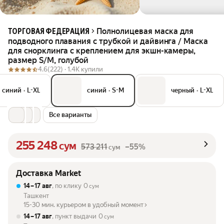
Полнолицевая маска для
ТОРГОВАЯ ФЕДЕРАЦИЯ
подводного плавания с трубкой и дайвинга / Маска
для снорклинга с креплением для экшн-камеры,
размер S/M, голубой
4.6
(222) ·
1.4K купили
синий
•
L-XL
синий
•
S-M
черный
•
L-XL
Все варианты
255 248
сум
573 211
–55%
сум
Доставка Market
14 – 17 авг
, по клику
0
сум
Ташкент
15-30 мин. курьером в удобный момент
14 – 17 авг
, пункт выдачи
0
сум