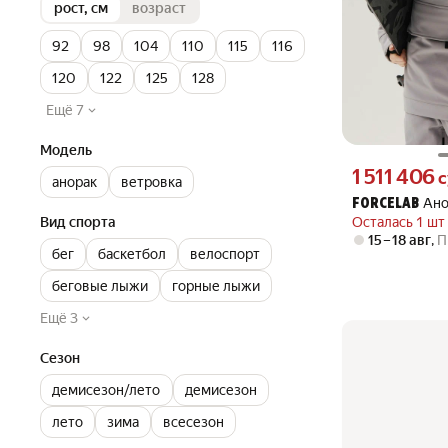
рост, см
возраст
92
98
104
110
115
116
120
122
125
128
Ещё 7
Модель
Цена 1511406 су
1 511 406
с
анорак
ветровка
Ано
FORCELAB
Осталась 1 шт
Вид спорта
15 – 18 авг
,
П
бег
баскетбол
велоспорт
беговые лыжи
горные лыжи
Ещё 3
Сезон
демисезон/лето
демисезон
лето
зима
всесезон