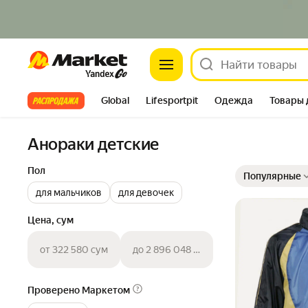
Market
Все хиты
Global
Lifesportpit
Одежда
Товары 
Автотовары
Яндекс Фабрика
Split
Анораки детские
Выбранные фильт
Сортировка товар
Пол
Популярные
для мальчиков
для девочек
Цена, сум
от 322 580 сум
до 2 896 048 сум
Проверено Маркетом