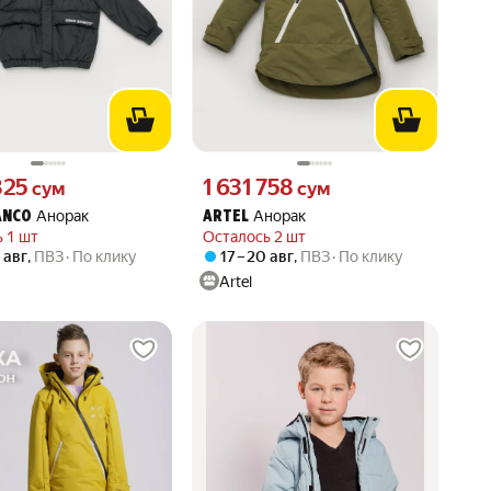
825 сум вместо
Цена 1631758 сум вместо
825
1 631 758
сум
сум
Анорак
Анорак
ANCO
ARTEL
 1 шт
Осталось 2 шт
0 авг
,
ПВЗ
По клику
17 – 20 авг
,
ПВЗ
По клику
Artel