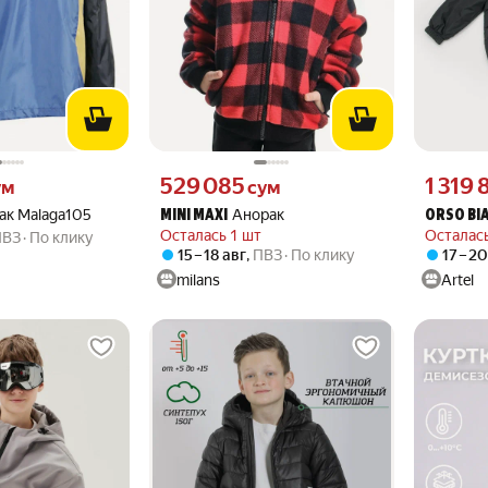
 вместо
Цена 529085 сум вместо
Цена 1319
529 085
1 319 
ум
сум
ак Malaga105
Анорак
MINI MAXI
ORSO BI
Осталась 1 шт
Осталась
ПВЗ
По клику
15 – 18 авг
,
ПВЗ
По клику
17 – 2
milans
Artel