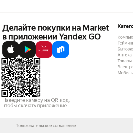
Делайте покупки на Market

Катег
в приложении Yandex GO
Компью
Геймин
Бытовая
Аптека
Товары 
Электр
Мебель
Наведите камеру на QR-код,

чтобы скачать приложение
Пользовательское соглашение