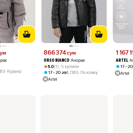
м вместо
Цена 866374 сум вместо
Цена 1167
866 374
1 167 
ум
сум
рак
Анорак
А
ORSO BIANCO
ARTEL
Рейтинг товара: 5.0 из 5
Оценок: (1) · 5 купили
5.0
(1) · 5 купили
17 – 2
ВЗ
Курьер
17 – 20 авг
,
ПВЗ
По клику
Artel
Artel