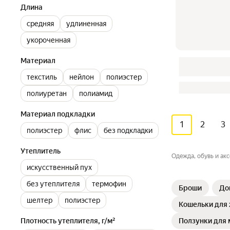
Длина
средняя
удлиненная
укороченная
Материал
текстиль
нейлон
полиэстер
полиуретан
полиамид
Материал подкладки
1
2
3
полиэстер
флис
без подкладки
Утеплитель
Одежда, обувь и ак
искусственный пух
без утеплителя
термофин
Броши
До
шелтер
полиэстер
Кошельки для
Ползунки для
Плотность утеплителя, г/м²