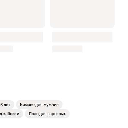
3 лет
Кимоно для мужчин
джабники
Поло для взрослых