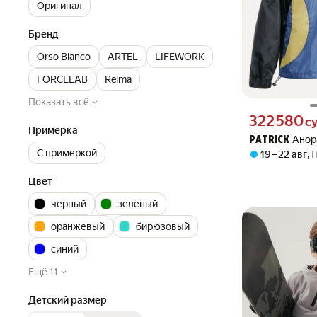
Оригинал
Бренд
Orso Bianco
ARTEL
LIFEWORK
FORCELAB
Reima
Показать всё
Цена 322580 сум
322 580
с
Примерка
Анор
PATRICK
С примеркой
19 – 22 авг
,
Цвет
черный
зеленый
оранжевый
бирюзовый
синий
Ещё 11
Детский размер