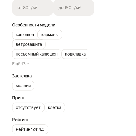
от 80 г/м²
до 150 г/м²
Особенности модели
капюшон
карманы
ветрозащита
несъемный капюшон
подкладка
Ещё 13
Застежка
молния
Принт
отсутствует
клетка
Рейтинг
Рейтинг от 4.0