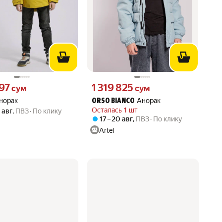
197 сум вместо
Цена 1319825 сум вместо
197
1 319 825
сум
сум
норак
Анорак
ORSO BIANCO
Осталась 1 шт
0 авг
,
ПВЗ
По клику
17 – 20 авг
,
ПВЗ
По клику
Artel