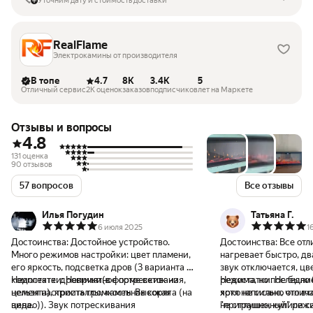
Уточним дату и стоимость доставки
RealFlame
Электрокамины от производителя
В топе
4.7
8K
3.4K
5
Отличный сервис
2K оценок
заказов
подписчиков
лет на Маркете
Отзывы и вопросы
4.8
131 оценка
90 отзывов
57 вопросов
Все отзывы
Илья Погудин
Татьяна Г.
6 июля 2025
1
Достоинства:
Достойное устройство.
Достоинства:
Все отл
Много режимов настройки: цвет пламени,
нагревает быстро, дв
его яркость, подсветка дров (3 варианта в
звук отключается, цв
комплекте: дровички(в форме веток из
Недостатки:
Неприятное потрескивания,
режима, но последние
Недостатки:
Не было 
цемента), кристаллы, каменная коряга (на
нельзя настроить громкость. Высокая
ярко не сильно отлич
хотя написано, что вх
видео)). Звук потрескивания
цена.
"приглушенный" реж