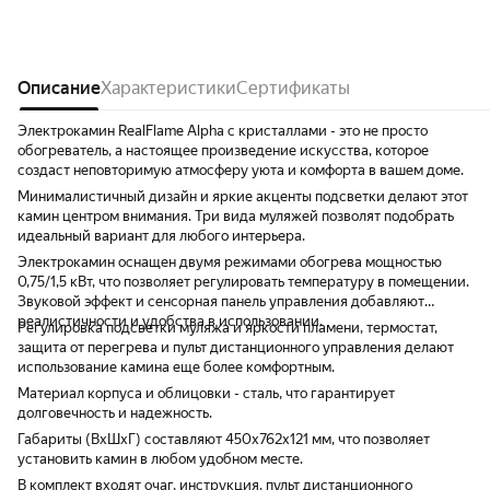
(неприятный), либо просто его отключить.
больше. Отопления не
3 режима подогрева (отсутствие, либо 2
графику 10 дней и ка
режима силы нагрева (можно задать
квартире было градусов 13, дом
температуру). Есть таймер выключения
панельный, сыро, хол
(удобно если планируете уснуть и надо
Описание
Характеристики
Сертификаты
комната 20 м2 прогре
подогреть помещение перед сном, или как
Правда, всю квартир
ночник использовать). Небольшая глубина,
греть надо. Сейчас в
Электрокамин RealFlame Alpha с кристаллами - это не просто
можно встроить в нишу, тумбочку, либо
режиме радует)) Пер
обогреватель, а настоящее произведение искусства, которое
просто повесить на стену.
- вдруг что-то разобье
создаст неповторимую атмосферу уюта и комфорта в вашем доме.
порядке, спасибо!
Минималистичный дизайн и яркие акценты подсветки делают этот
камин центром внимания. Три вида муляжей позволят подобрать
идеальный вариант для любого интерьера.
Электрокамин оснащен двумя режимами обогрева мощностью
0,75/1,5 кВт, что позволяет регулировать температуру в помещении.
Звуковой эффект и сенсорная панель управления добавляют
реалистичности и удобства в использовании.
Регулировка подсветки муляжа и яркости пламени, термостат,
защита от перегрева и пульт дистанционного управления делают
использование камина еще более комфортным.
Материал корпуса и облицовки - сталь, что гарантирует
долговечность и надежность.
Габариты (ВхШхГ) составляют 450х762х121 мм, что позволяет
установить камин в любом удобном месте.
В комплект входят очаг, инструкция, пульт дистанционного