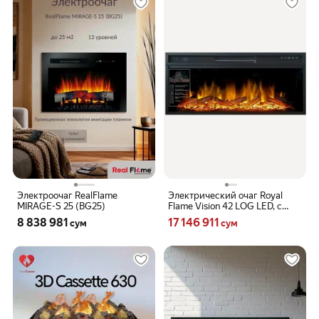
Электроочаг RealFlame
Электрический очаг Royal
MIRAGE-S 25 (BG25)
Flame Vision 42 LOG LED, с
пультом ДУ, черный
Цена 8838981 сум вместо
Цена 17146911 сум вместо
8 838 981
17 146 911
сум
сум