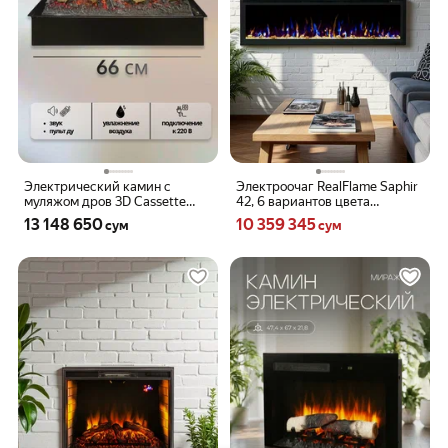
Электрический камин с
Электроочаг RealFlame Saphir
муляжом дров 3D Cassette
42, 6 вариантов цвета
630 (звуковой эффект,
пламени, обогрев, звуковой
Цена 13148650 сум вместо
Цена 10359345 сум вместо
13 148 650
10 359 345
сум
сум
дистанционное управление)
эффект, пульт ду