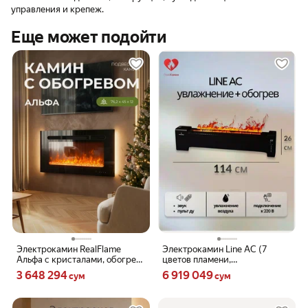
управления и крепеж.
Еще может подойти
Электрокамин RealFlame
Электрокамин Line AC (7
Альфа с кристалами, обогрев,
цветов пламени,
пульт ду, подвесной
обогрев+увлажнение
Цена 3648294 сум вместо
Цена 6919049 сум вместо
3 648 294
6 919 049
сум
сум
воздуха)