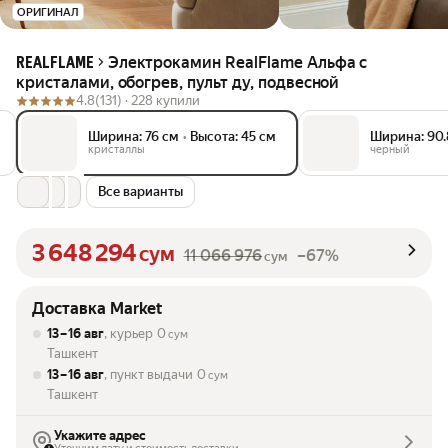
ОРИГИНАЛ
Электрокамин RealFlame Альфа с
REALFLAME
кристалами, обогрев, пульт ду, подвесной
4.8
(131) ·
228 купили
Ширина: 76 см
•
Высота: 45 см
Ширина: 90.
кристаллы
черный
Все варианты
3 648 294
сум
11 066 976
–67%
сум
Доставка Market
13 – 16 авг
, курьер
0
сум
Ташкент
13 – 16 авг
, пункт выдачи
0
сум
Ташкент
Укажите адрес