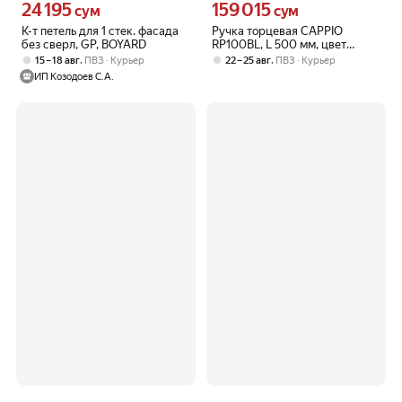
24 195
159 015
Цена 24195 сум вместо
Цена 159015 сум вместо
сум
сум
К-т петель для 1 стек. фасада
Ручка торцевая CAPPIO
без сверл, GP, BOYARD
RP100BL, L 500 мм, цвет
черный
,
,
15 – 18 авг
ПВЗ
Курьер
22 – 25 авг
ПВЗ
Курьер
ИП Козодоев С.А.