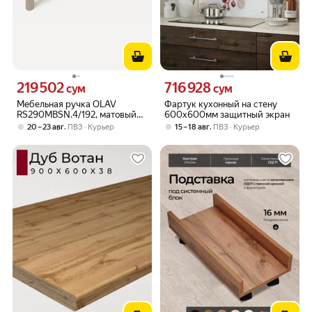
219 502
716 928
Цена 219502 сум вместо
Цена 716928 сум вместо
сум
сум
Мебельная ручка OLAV
Фартук кухонный на стену
RS290MBSN.4/192, матовый
600х600мм защитный экран
атласный никель
,
,
20 – 23 авг
ПВЗ
Курьер
15 – 18 авг
ПВЗ
Курьер