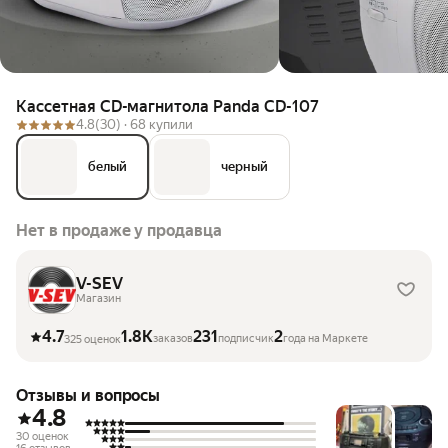
Кассетная CD-магнитола Panda CD-107
4.8
(30) ·
68 купили
белый
черный
Нет в продаже у продавца
V-SEV
Магазин
4.7
1.8K
231
2
заказов
подписчик
года на Маркете
325 оценок
Отзывы и вопросы
4.8
30 оценок