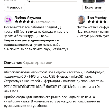
16 отзывов
4 вопроса
Все отзывы
Любовь Якушина
Blue Monday
7 сентября 2024
8
Достоинства:
всё работает ! радио,СД,
Достоинства:
Все фун
кассеты!!! (есть выход на флешку и карту)в
Надписи хоть и на ки
целом и без инструкции всё
инструкции есть русс
понятно,покупкой довольна, надеюсь
Недостатки:
регулировка громкости
поняли как включить к
прослужит долго...
только с кнопки(на пульте можно либо
интернете есть видео
выключить либо включить звук)нет блютуз
Описание
Характеристики
Абсолютно новая магнитола! Всё в одном: кассетник, FM/AM-радио,
поддержка CD и MP3, а также USB-флешек и microSD-карт.
Стереозвук с носителей информации и компакт-дисков, кассетная
часть — монофоническая. В комплекте пульт ДУ.
Работает от сети и от шести больших круглых батареек типа «D»
или LR20.
Прибор создан для китайского рынка, все надписи на нём на
китайском языке. В комплекте есть руководство пользователя на
русском языке для удобства.