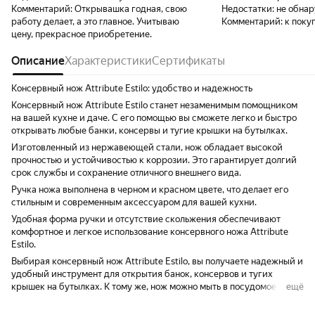
Комментарий:
Открывашка годная, свою
Недостатки:
не обна
работу делает, а это главное. Учитываю
Комментарий:
к поку
цену, прекрасное приобретение.
Описание
Характеристики
Сертификаты
Консервный нож Attribute Estilo: удобство и надежность
Консервный нож Attribute Estilo станет незаменимым помощником
на вашей кухне и даче. С его помощью вы сможете легко и быстро
открывать любые банки, консервы и тугие крышки на бутылках.
Изготовленный из нержавеющей стали, нож обладает высокой
прочностью и устойчивостью к коррозии. Это гарантирует долгий
срок службы и сохранение отличного внешнего вида.
Ручка ножа выполнена в черном и красном цвете, что делает его
стильным и современным аксессуаром для вашей кухни.
Удобная форма ручки и отсутствие скольжения обеспечивают
комфортное и легкое использование консервного ножа Attribute
Estilo.
Выбирая консервный нож Attribute Estilo, вы получаете надежный и
удобный инструмент для открытия банок, консервов и тугих
крышек на бутылках. К тому же, нож можно мыть в посудомоечной
ещё
машине, что значительно упрощает уход за ним.