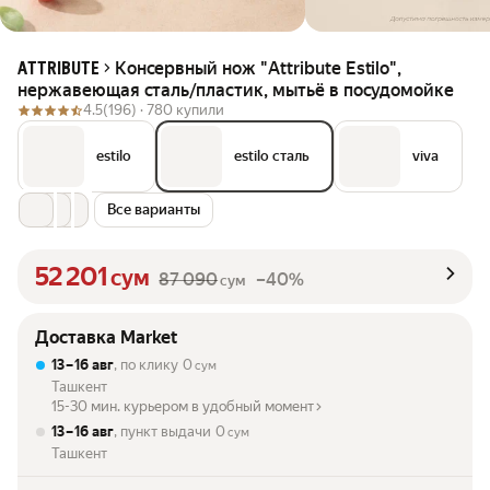
Консервный нож "Attribute Estilo",
ATTRIBUTE
нержавеющая сталь/пластик, мытьё в посудомойке
4.5
(196) ·
780 купили
estilo
estilo сталь
viva
Все варианты
52 201
сум
87 090
–40%
сум
Доставка Market
13 – 16 авг
, по клику
0
сум
Ташкент
15-30 мин. курьером в удобный момент
13 – 16 авг
, пункт выдачи
0
сум
Ташкент