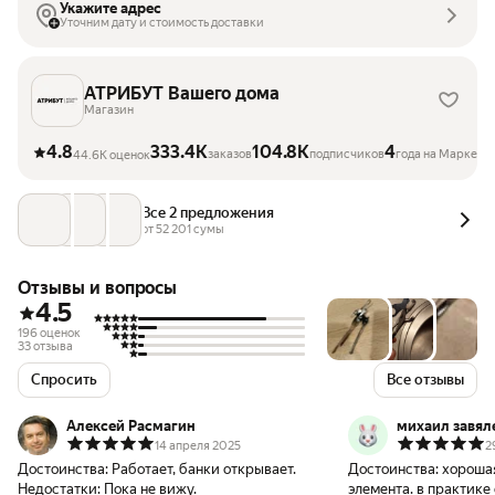
Укажите адрес
Уточним дату и стоимость доставки
АТРИБУТ Вашего дома
Магазин
4.8
333.4K
104.8K
4
заказов
подписчиков
года на Маркете
44.6K оценок
Все 2 предложения
от 
52 201
 сумы
Отзывы и вопросы
4.5
196 оценок
33 отзыва
Спросить
Все отзывы
Алексей Расмагин
михаил завял
14 апреля 2025
2
Достоинства:
Работает, банки открывает.
Достоинства:
хороша
Недостатки:
Пока не вижу.
элемента. в практике