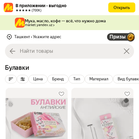
В приложении - выгодно
Открыть
★★★★★ (700К)
Мука, масло, кофе — всё, что нужно дома
market.yandex.uz
Призы
Ташкент
• Укажите адрес
Булавки
Цена
Бренд
Тип
Материал
Вид булав