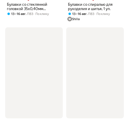
Булавки со стеклянной
Булавки со спиралью для
головкой 35х0,40мм
рукоделия и шитья, 1 уп.
(красные), 5гр, 029700, Prym
,
,
13 – 16 авг
ПВЗ
По клику
13 – 16 авг
ПВЗ
По клику
Shilla