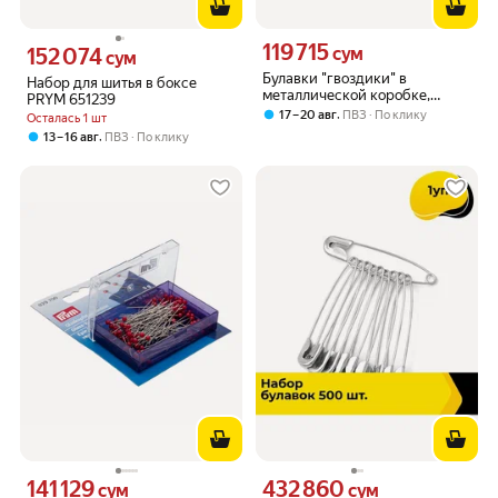
119 715
Цена 119715 сум вместо
152 074
сум
Цена 152074 сум вместо
сум
Булавки "гвоздики" в
Набор для шитья в боксе
металлической коробке,
PRYM 651239
длина 13мм, сталь,
,
17 – 20 авг
ПВЗ
По клику
Осталась 1 шт
серебристый, Kleiber, 710-26
,
13 – 16 авг
ПВЗ
По клику
141 129
432 860
Цена 141129 сум вместо
Цена 432860 сум вместо
сум
сум