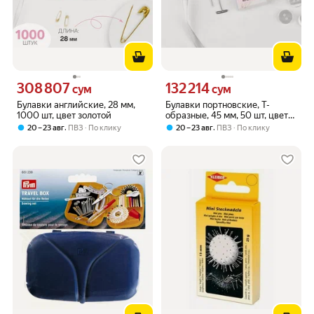
308 807
132 214
Цена 308807 сум вместо
Цена 132214 сум вместо
сум
сум
Булавки английские, 28 мм,
Булавки портновские, Т-
1000 шт, цвет золотой
образные, 45 мм, 50 шт, цвет
серебряный
,
,
20 – 23 авг
ПВЗ
По клику
20 – 23 авг
ПВЗ
По клику