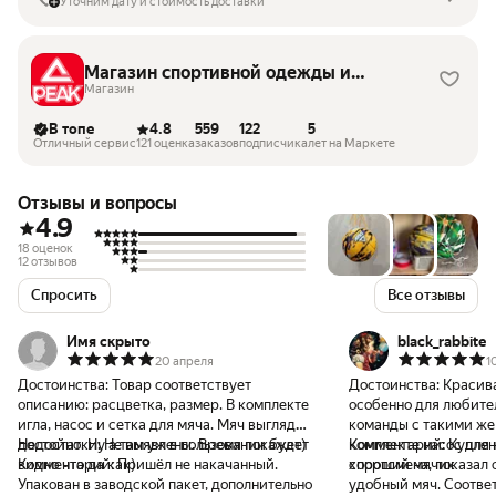
Уточним дату и стоимость доставки
Магазин спортивной одежды и
обуви PEAK SPORT
Магазин
В топе
4.8
559
122
5
Отличный сервис
121 оценка
заказов
подписчика
лет на Маркете
Отзывы и вопросы
4.9
18 оценок
12 отзывов
Спросить
Все отзывы
Имя скрыто
black_rabbite
20 апреля
1
Достоинства:
Товар соответствует
Достоинства:
Красива
описанию: расцветка, размер. В комплекте
особенно для любите
игла, насос и сетка для мяча. Мяч выглядит
команды с такими же 
достойно. Ну а там уж в пользовании будет
Недостатки:
Не выявлены. Время покажет)
комплекте насос для 
Комментарий:
Куплен
видно что да как)
Комментарий:
Пришёл не накачанный.
хороший мячик
спортсмена, показал 
Упакован в заводской пакет, дополнительно
удобный мяч. Соотве