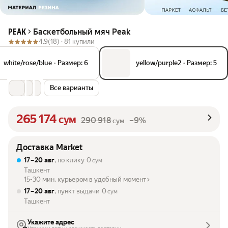
Баскетбольный мяч Peak
PEAK
4.9
(18) ·
81 купили
white/rose/blue
•
Размер: 6
yellow/purple2
•
Размер: 5
Все варианты
265 174
сум
290 918
–9%
сум
Доставка Market
17 – 20 авг
, по клику
0
сум
Ташкент
15-30 мин. курьером в удобный момент
17 – 20 авг
, пункт выдачи
0
сум
Ташкент
Укажите адрес