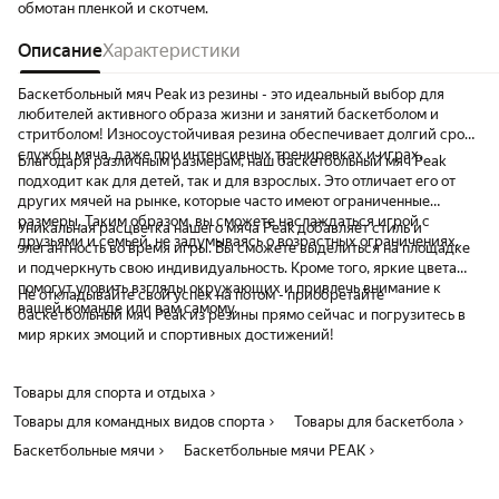
обмотан пленкой и скотчем.
Никаких недостатков 
Описание
Характеристики
Баскетбольный мяч Peak из резины - это идеальный выбор для
любителей активного образа жизни и занятий баскетболом и
стритболом! Износоустойчивая резина обеспечивает долгий срок
службы мяча, даже при интенсивных тренировках и играх.
Благодаря различным размерам, наш баскетбольный мяч Peak
подходит как для детей, так и для взрослых. Это отличает его от
других мячей на рынке, которые часто имеют ограниченные
размеры. Таким образом, вы сможете наслаждаться игрой с
Уникальная расцветка нашего мяча Peak добавляет стиль и
друзьями и семьей, не задумываясь о возрастных ограничениях.
элегантность во время игры. Вы сможете выделиться на площадке
и подчеркнуть свою индивидуальность. Кроме того, яркие цвета
помогут уловить взгляды окружающих и привлечь внимание к
Не откладывайте свой успех на потом - приобретайте
вашей команде или вам самому.
баскетбольный мяч Peak из резины прямо сейчас и погрузитесь в
мир ярких эмоций и спортивных достижений!
Товары для спорта и отдыха
Товары для командных видов спорта
Товары для баскетбола
Баскетбольные мячи
Баскетбольные мячи PEAK