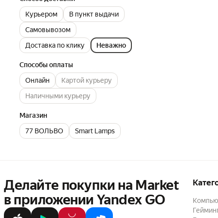
Курьером
В пункт выдачи
Самовывозом
Доставка по клику
Неважно
Способы оплаты
Онлайн
Картой курьеру
Наличными курьеру
Магазин
77 ВОЛЬВО
Smart Lamps
Делайте покупки на Market

Катег
в приложении Yandex GO
Компью
Геймин