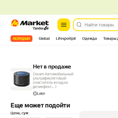
Market
Все хиты
Global
Lifesportpit
Одежда
Товары 
Автотовары
Яндекс Фабрика
Split
Нет в продаже
Osram Автомобильный
ультрафиолетовый
очиститель воздуха
дезинфект...
Leki
Еще может подойти
Цена, сум