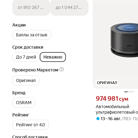
от 810 267 сум
до 1 044 270 сум
Акции
Баллы за отзыв
Срок доставки
До 7 дней
Неважно
Проверено Маркетом
Оригинал
ОРИГИНАЛ
Бренд
Цена 974981 сум вмест
974 981
сум
OSRAM
Автомобильный
ультрафиолетовый о
Рейтинг
дезинфектор возду
13 – 16 авг
,
ПВЗ
По
AirZing LEDAS101
Рейтинг от 4.0
Способ доставки