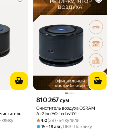
о
Цена 810267 сум вместо
810 267
сум
Очиститель воздуха OSRAM
чиститель-
AirZing УФ Ledas101
Рейтинг товара: 4.0 из 5
Оценок: (29) · 54 купили
ха OSRAM
 клику
4.0
(29) · 54 купили
15 – 18 авг
,
ПВЗ
По клику