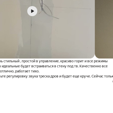
ь стильный , простой в управление, красиво горит и все режимы
 идеальные будет встраиваться в стену под тв. Качественно все
отлично, работает тихо.
ьте регулировку звука треска дров и будет еще круче. Сейчас толь
сибо товар пришел целый быстро и надежно упакован, плюс цена