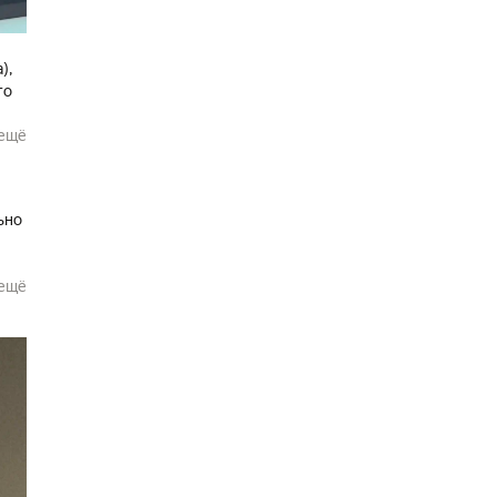
),
то
о
ещё
ьно
 всю
ещё
е