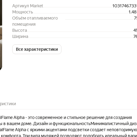
Артикул Market
1031746733
Мощность
1.48
Объём отапливаемого
7
помещения
Высота
4
Ширина
7
Все характеристики
ристики
lFlame Alpha - это современное и стильное решение для создания
ы в вашем доме. Дизайн и функциональностьМинималистичный диз
alFlame Alpha с яркими акцентами подсветки создает неповториму
 комфорта. Три вида муляжей позволяют подобрать идеальный вар