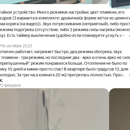
ойное устройство. Много режимов настройки: цвет пламени, его
а дров (3 варианта в комплекте: дровички(в форме веток из цемента
ая коряга (на видео)). Звук потрескивания (неприятный), либо прос
 режима подогрева (отсутствие, либо 2 режима силы нагрева (можно
ру). Есть таймер выключения (удобно если планируете уснуть и над
ние перед сном, или как ночник использовать). Небольшая глубина,
16 октября 2023
нишу, тумбочку, либо просто повесить на стену.
отлично работает, нагревает быстро, два режима обогрева, звук
ятное потрескивания, нельзя настроить громкость. Высокая цена.
 пламени - три режима, но последние два - ярко и очень ярко не сил
"приглушенный" режим понравился больше. Отопления не было по
дней и камин просто спас! В квартире было градусов 13, дом
холодно. За три часа комната 20 м2 прогрелась полностью. Правда,
К.
 дольше греть надо. Сейчас в декоративном режиме радует))
2 февраля
тавку - вдруг что-то разобьется - нет, все в порядке, спасибо!
ло батарейки для пульта, хотя написано, что входит в комплект. Но н
страшно, купили сами - 30 руб.