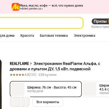
Мука, масло, кофе — всё, что нужно дома
market.yandex.uz
Призы
 пультом ДУ, 1,5 кВт, подвесной
Колесо при
для дома
Красота
Бытовая техника
Электроника
Описание
Электрокамин RealFlame Альфа, с
REALFLAME
дровами и пультом ДУ, 1,5 кВт, подвесной
4.8
(131) ·
228 купили
Ширин
 см
Ширина: 76 см
•
Высота: 45 см
43.4 
муляд дров
черны
Все варианты