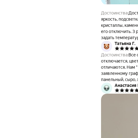
Достоинства:
Дост
яркость, подсветк
кристаллы, каменн
его отключить. 3
задать температу
Татьяна Г.
подогреть помеще
можно встроить в 
Достоинства:
Все 
Недостатки:
Непри
отключается, цвет
отличаются. Нам 
заявленному графику 10 
панельный, сыро, 
Анастасия 
квартиру конечно
Переживали за дос
Недостатки:
Не бы