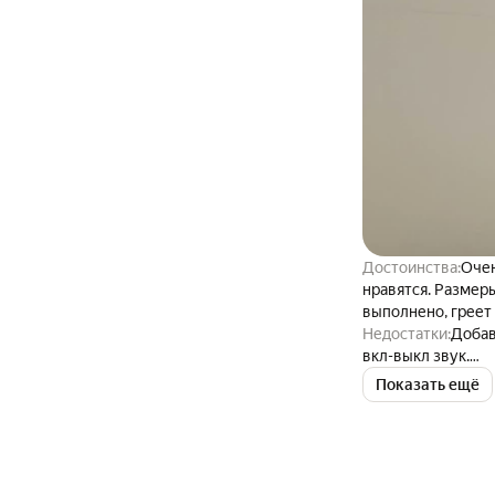
Достоинства:
Очен
нравятся. Размеры
выполнено, греет 
Недостатки:
Добав
вкл-выкл звук.
Комментарий:
Спа
Показать ещё
классная.