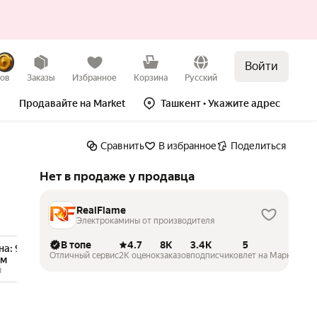
Войти
Нет в продаже
зов
Заказы
Избранное
Корзина
Русский
Продавайте на Market
Ташкент
• Укажите адрес
Сравнить
В избранное
Поделиться
Нет в продаже у продавца
RealFlame
Электрокамины от производителя
В топе
4.7
8K
3.4K
5
а: 90.8 см
•
Высота:
Ширина: 91.5 см
•
Высота:
Отличный сервис
2K оценок
заказов
подписчиков
лет на Маркете
см
45.8 см
й
флеш 36