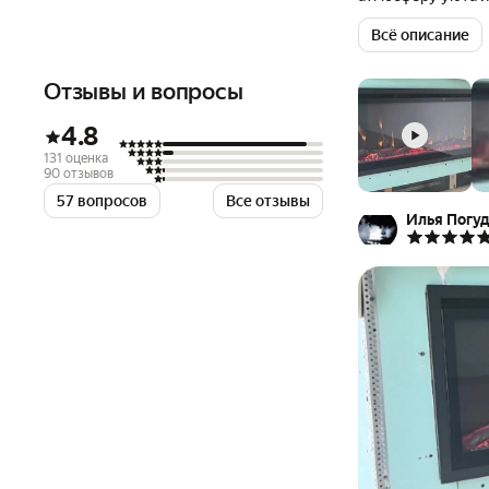
для любого интер
Всё описание
внимания. Электр
освещения. 2 реж
панель управлени
Отзывы и вопросы
и регулировка ярк
Пульт дистанцион
4.8
Боковая подсветк
131 оценка
(ВхШхГ): 410х667х
90 отзывов
Особенности: эффе
57 вопросов
Все отзывы
дистанционное упр
Илья Погу
Материал верхней 
товара: черный. Н
подвесная. Тип: э