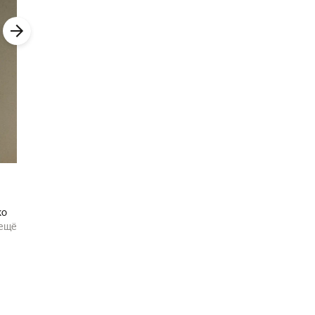
ко
ещё