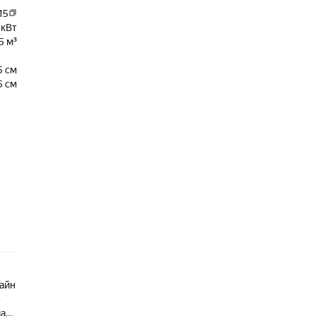
15
 кВт
5 м³
5 см
6 см
айн
ю
иант