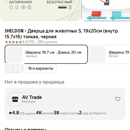
Дверца для животных S, 19х20см (внутр.
SHELDON
15.7х16) тонкая, черная
4.8
(74) ·
286 купили
Ширина: 18.7 см
•
Длина: 20 см
Ширина: 19
черный
белый
Все варианты
Нет в продаже у продавца
AV Trade
Магазин
4.8
4K
38
2
заказов
подписчиков
года на Маркете
378 оценок
Отзывы и вопросы