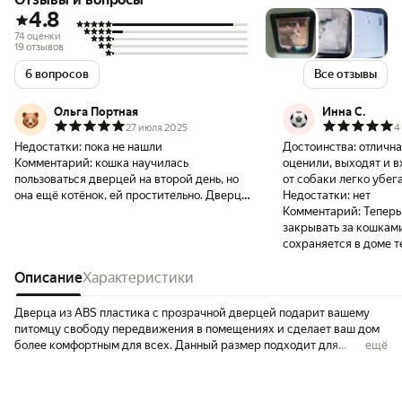
4.8
74 оценки
19 отзывов
6 вопросов
Все отзывы
Ольга Портная
Инна С.
27 июля 2025
4
Недостатки:
пока не нашли
Достоинства:
отлична
Комментарий:
кошка научилась
оценили, выходят и в
пользоваться дверцей на второй день, но
от собаки легко убег
она ещё котёнок, ей простительно. Дверцу
Недостатки:
нет
оказывается выбирают ещё по толщине
Комментарий:
Теперь
двери, мы этого не учли, поставили, что
закрывать за кошками
сами заказали. продавцу большое спасибо,
сохраняется в доме те
к покупке рекомендую.
прилетят мухи.
Описание
Характеристики
Дверца из ABS пластика с прозрачной дверцей подарит вашему
питомцу свободу передвижения в помещениях и сделает ваш дом
более комфортным для всех. Данный размер подходит для
ещё
врезания в листовые материалы толщиной от 1 до 13 мм.
Встроенный фиксатор имеет 4 режима - закрытая дверца, дверца
работает только на вход или на выход и постоянно открыта в обоих