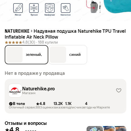
Надувная подушка Naturehike TPU Travel
NATUREHIKE
Inflatable Air Neck Pillow
4.8
(30) ·
188 купили
зеленый,
синий
Нет в продаже у продавца
Naturehike.pro
Магазин
В топе
4.8
13.2K
1.1K
4
Отличный сервис
883 оценки
заказов
подписчиков
года на Маркете
Отзывы и вопросы
4.8