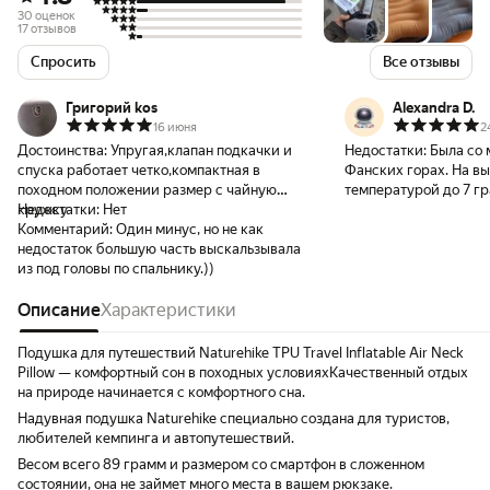
30 оценок
17 отзывов
Спросить
Все отзывы
Григорий kos
Alexandra D.
16 июня
2
Достоинства:
Упругая,клапан подкачки и
Недостатки:
Была со 
спуска работает четко,компактная в
Фанских горах. На вы
походном положении размер с чайную
температурой до 7 гр
кружку
Недостатки:
Нет
сдувалась сильно, пр
Комментарий:
Один минус, но не как
ночь додувать :(
недостаток большую часть выскальзывала
из под головы по спальнику.))
Описание
Характеристики
Подушка для путешествий Naturehike TPU Travel Inflatable Air Neck
Pillow — комфортный сон в походных условияхКачественный отдых
на природе начинается с комфортного сна.
Надувная подушка Naturehike специально создана для туристов,
любителей кемпинга и автопутешествий.
Весом всего 89 грамм и размером со смартфон в сложенном
состоянии, она не займет много места в вашем рюкзаке.