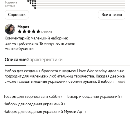
1 оценка
1 отзыв
Спросить
Все отзывы
Мария
12 июля
Комментарий:
маленький наборчик
,займет ребенка на 15 минут ,есть очень
мелкие бусинки
Описание
Характеристики
Набор для создания браслета с шармом I love Wednesday идеально
подходит для маленьких любительниц творчества. Каждая девочка
сможет создать модные украшения своими руками. В набор входят
ещё
бусины и шармы разных форм и размеров и основа для браслета.
Размер упаковки: 18 х 3 х 19 см. Этот комплект поможет развить
Товары для творчества и хобби
Бисер и создание украшений
творческие навыки ребёнка, превращая каждую минуту в
увлекательное занятие. Набор для создания браслета - это
Наборы для создания украшений
отличный подарок подруге, сестре или дочке. Красочная упаковка
Наборы для создания украшений Мульти Арт
делает его особенно привлекательным, а внутренняя комплектация
позволит создать парные браслеты. Детский браслет для девочки
станет незаменимым аксессуаром в её коллекции модных
украшений. Этот подарок покажет вашу заботу и внимание. Набор