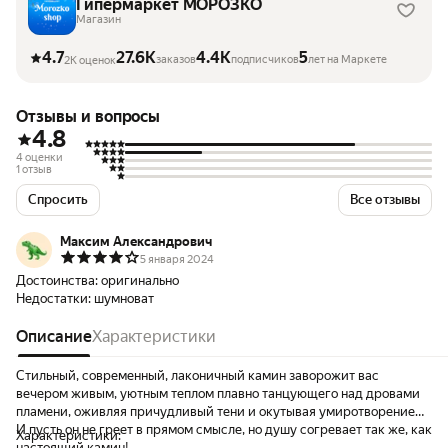
Гипермаркет МОРОЗКО
Магазин
4.7
27.6K
4.4K
5
заказов
подписчиков
лет на Маркете
2K оценок
Отзывы и вопросы
4.8
4 оценки
1 отзыв
Спросить
Все отзывы
Максим Александрович
5 января 2024
Достоинства:
оригинально
Недостатки:
шумноват
Описание
Характеристики
Стильный, современный, лаконичный камин заворожит вас
вечером живым, уютным теплом плавно танцующего над дровами
пламени, оживляя причудливый тени и окутывая умиротворением!
И пусть он не греет в прямом смысле, но душу согревает так же, как
Характеристики:
настоящий камин!