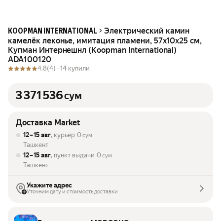
Электрический камин
KOOPMAN INTERNATIONAL
камелёк леконье, имитация пламени, 57х10х25 см,
Купман Интернешнл (Koopman International)
ADA100120
4.8
(4) ·
14 купили
3 371 536
сум
Доставка Market
12 – 15 авг
, курьер
0
сум
Ташкент
12 – 15 авг
, пункт выдачи
0
сум
Ташкент
Укажите адрес
Уточним дату и стоимость доставки