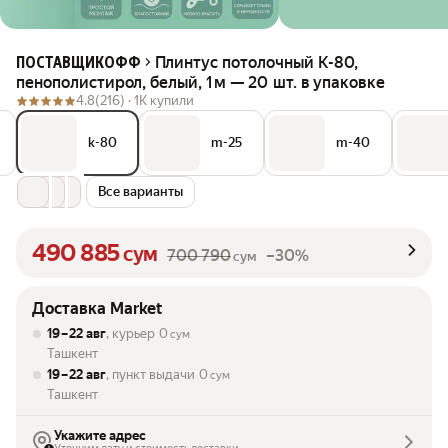
Плинтус потолочный K-80,
ПОСТАВЩИКОФФ
пенополистирол, белый, 1 м — 20 шт. в упаковке
4.8
(216) ·
1K купили
k-80
m-25
m-40
Все варианты
490 885
сум
700 790
–30%
сум
Доставка Market
19 – 22 авг
, курьер
0
сум
Ташкент
19 – 22 авг
, пункт выдачи
0
сум
Ташкент
Укажите адрес