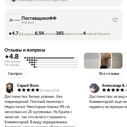
Уточним дату и стоимость доставки
ПоставщикоФФ
Магазин
4.7
6.5K
365
4
заказов
подписчиков
года на Маркете
286 оценок
Отзывы и вопросы
4.8
216 оценок
54 отзыва
1 вопрос
Все отзывы
Серый Волк
Александр Б.
22 июля 2024
9
Достоинства:
Белые, ровные , без
Достоинства:
на вид 
повреждений. Плотный пенопласт.
Комментарий:
ещё не
Недостатки:
Некоторые планки 99 см,
надеюсь на прекрасн
несколько из 20 купленных. Но брали с
запасом , так что ничего страшного.
Комментарий:
В виду определенных