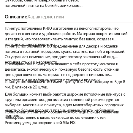
факторов, клеили поверх обоев и поверх
потолочной плитки на белый силиконовый
герметик.
Описание
Характеристики
Плинтус потолочный K-80 изготовлен из пенополистирола, что
делает его легким и удобным в работе. Материал покрытия мягкий
и гладкий, что позволяет клеить плинтус без швов, создавая
иллюзию единого покрытия.
Плинтус потолочный K-80 предназначен для декора и отделки
потолка в гостиной, коридоре, кухне, спальне, ванной и прихожей.
Он украшает помещение, придает потолку законченный вид,
скрывая стыки и неровности.
Преимущества плинтуса включают в себя простоту монтажа и
демонтажа, экологическую и пожарную безопасность, стойкий
цвет, долговечность, материал не подвержен гниению, не
осыпается и не деформируется с течением времени.
Плинтус потолочный K-80 имеет длину 100 см и толщину от 5 до 8
мм. В упаковке 20 штук.
Для больших комнат выбираются широкие потолочные плинтуса с
крупным орнаментом, для высоких помещений рекомендуется
выбирать массивные плинтуса, а для малогабаритных городских
квартир больше подойдут традиционные багеты небольшой
Приклеивать плинтусы к обоям можно специальным клеем или
ширины.
непосредственно к шпаклевке, еще до оклеивания стен.
Рекомендуем для покупки клей Sila FIX.