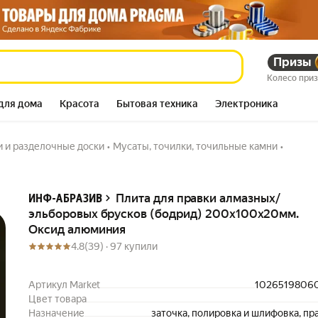
усков (бодрид)
Призы
698 783
сум
960 827
сум
Колесо при
для дома
Красота
Бытовая техника
Электроника
 и разделочные доски
•
Мусаты, точилки, точильные камни
•
Описание
Плита для правки алмазных/
ИНФ-АБРАЗИВ
эльборовых брусков (бодрид) 200х100х20мм.
Оксид алюминия
4.8
(39) ·
97 купили
Артикул Market
1026519806
Цвет товара
Назначение
заточка, полировка и шлифовка, пр