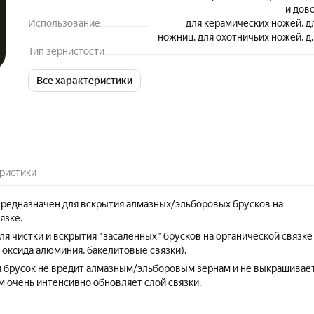
и дов
Использование
для керамических ножей, д
ножниц, для охотничьих ножей, д
Тип зернистости
поварских ножей, для складн
ножей, для филейных ножей, д
хлебных ножей, заточ
Все характеристики
односторонн
ристики
редназначен для вскрытия алмазных/эльборовых брусков на
язке.
ля чистки и вскрытия “засаленных” брусков на органической связке
 оксида алюминия, бакелитовые связки).
 брусок не вредит алмазным/эльборовым зернам и не выкрашивает
ом очень интенсивно обновляет слой связки.