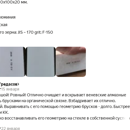
00х100х20 мм.
алюминия
ская
 зерна: JIS – 170 grit; F-150
Гредасов
15 января
шой! Ровный! Отлично очищает и вскрывает веневские алмазные
 брусками на органической связке. Взбадривает их отлично.
й. Выравнивать с его помощью геометрию брусков - долго. Быстрее
м КК.
ко восстанавливать его геометрию на стекле в собственной суспен
ь обильно.
22 января