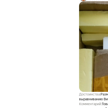
Достоинства:
Разм
выравниванию Вин
Комментарий:
Тов