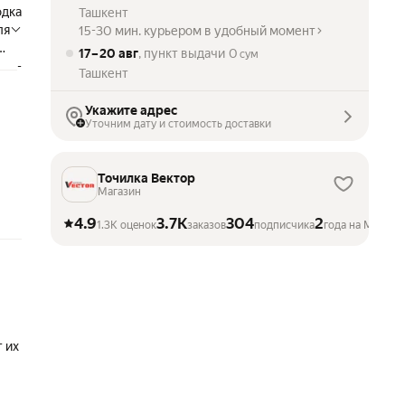
одка
Ташкент
ля
15-30 мин. курьером в удобный момент
ля
17 – 20 авг
, пункт выдачи
0
сум
ых
-
Ташкент
ля
ка
Укажите адрес
яя
Уточним дату и стоимость доставки
Точилка Вектор
Магазин
4.9
3.7K
304
2
1.3K оценок
заказов
подписчика
года на Маркет
 их