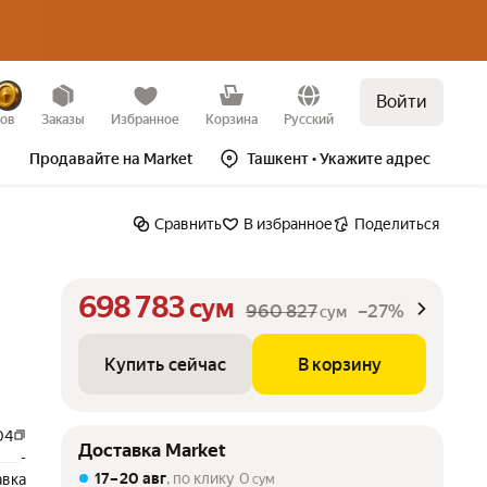
Войти
Купить сейчас
В корзину
–27%
зов
Заказы
Избранное
Корзина
Русский
Продавайте на Market
Ташкент
• Укажите адрес
Сравнить
В избранное
Поделиться
698 783
сум
960 827
–27%
сум
Купить сейчас
В корзину
04
Доставка Market
-
17 – 20 авг
, по клику
0
авка
сум