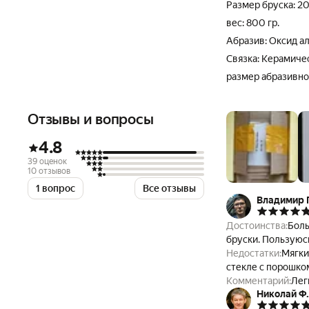
Размер бруска: 2
вес: 800 гр.
Абразив: Оксид 
Связка: Керамиче
размер абразивного
Отзывы и вопросы
4.8
39 оценок
10 отзывов
1 вопрос
Все отзывы
Владимир 
Достоинства:
Боль
бруски. Пользуюсь
Недостатки:
Мягки
стекле с порошко
Комментарий:
Лег
Николай Ф.
Выделяет её очен