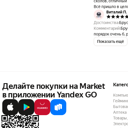
сколов, отличный 
Всё пришло в цел
Виталий П.
Достоинства:
Брус
Комментарий:
Бру
порядок очень б,
Показать ещё
Делайте покупки на Market

Катег
в приложении Yandex GO
Компью
Геймин
Бытовая
Аптека
Товары 
Электр