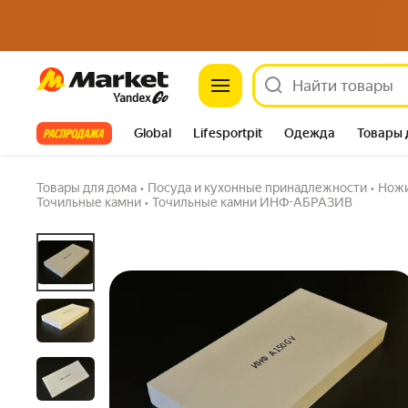
Плита для правки алмазных/эльборовых бр
Market
200х100х20мм. Оксид алюминия
4.8
(39) ·
97 купили
1 вопрос
Все хиты
Global
Lifesportpit
Одежда
Товары 
Автотовары
Яндекс Фабрика
Split
Товары для дома
•
Посуда и кухонные принадлежности
•
Ножи
Точильные камни
•
Точильные камни ИНФ-АБРАЗИВ