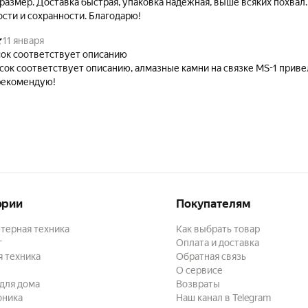
размер. Доставка быстрая, упаковка надёжная, выше всяких похвал.
ости и сохранности. Благодарю!
11 января
ок соответствует описанию
сок соответствует описанию, алмазные камни на связке МS-1 приве
 рекомендую!
ории
Покупателям
терная техника
Как выбрать товар
г
Оплата и доставка
 техника
Обратная связь
О сервисе
для дома
Возвраты
оника
Наш канал в Telegram