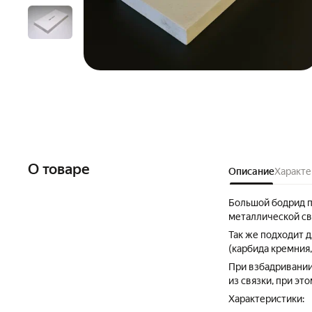
О товаре
Описание
Характе
Большой бодрид п
металлической св
Так же подходит д
(карбида кремния,
При взбадривании
из связки, при эт
Характеристики: