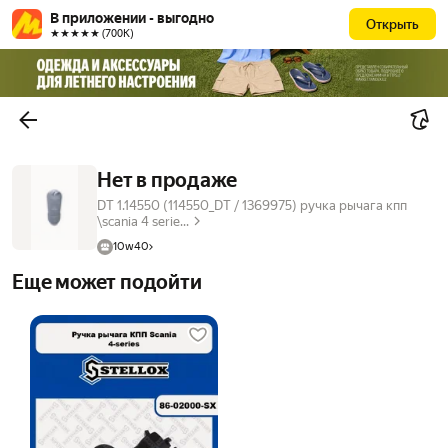
В приложении - выгодно
Открыть
★★★★★ (700К)
Нет в продаже
DT 1.14550 (114550_DT / 1369975) ручка рычага кпп
\scania 4 serie...
10w40
Еще может подойти