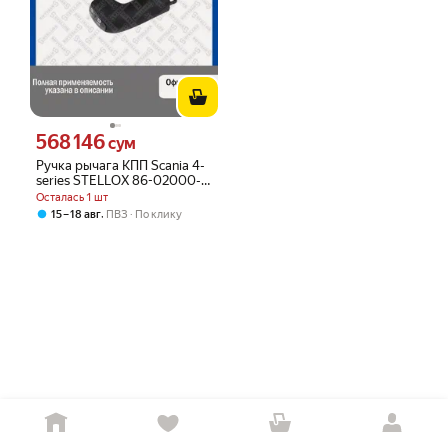
568 146
Цена 568146 сум вместо
сум
Ручка рычага КПП Scania 4-
series STELLOX 86-02000-
SX
Осталась 1 шт
,
15 – 18 авг
ПВЗ
По клику