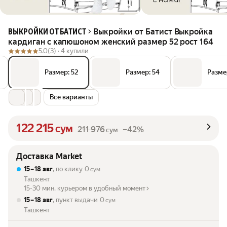
Выкройки от Батист Выкройка
ВЫКРОЙКИ ОТ БАТИСТ
кардиган с капюшоном женский размер 52 рост 164
5.0
(3) ·
4 купили
Размер: 52
Размер: 54
Разме
Все варианты
122 215
сум
211 976
–42%
сум
Доставка Market
15 – 18 авг
, по клику
0
сум
Ташкент
15-30 мин. курьером в удобный момент
15 – 18 авг
, пункт выдачи
0
сум
Ташкент