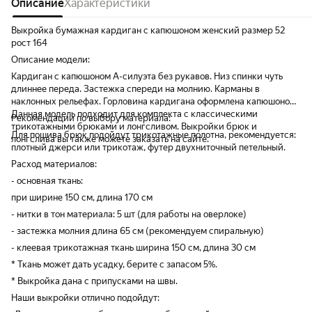
Описание
Характеристики
Выкройка бумажная кардиган с капюшоном женский размер 52
рост 164
Описание модели:
Кардиган с капюшоном А-силуэта без рукавов. Низ спинки чуть
длиннее переда. Застежка спереди на молнию. Карманы в
наклонных рельефах. Горловина кардигана оформлена капюшоном.
Данная модель подходит для комплекта с классическими
Рекомендации по выбору материала:
трикотажными брюками и лонгсливом. Выкройки брюк и
Для пошива брюк подойдут трикотажные полотна, рекомендуется:
лонгслива вы также можете заказать на сайте.
плотный джерси или трикотаж, футер двухниточный петельный.
Расход материалов:
- основная ткань:
при ширине 150 см, длина 170 см
- нитки в тон материала: 5 шт (для работы на оверлоке)
- застежка молния длина 65 см (рекомендуем спиральную)
- клеевая трикотажная ткань ширина 150 см, длина 30 см
* Ткань может дать усадку, берите с запасом 5%.
* Выкройка дана с припусками на швы.
Наши выкройки отлично подойдут: