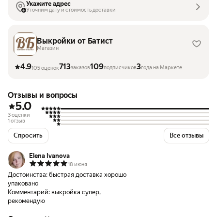
Укажите адрес
Уточним дату и стоимость доставки
Выкройки от Батист
Магазин
4.9
713
109
3
заказов
подписчиков
года на Маркете
105 оценок
Отзывы и вопросы
5.0
3 оценки
1 отзыв
Спросить
Все отзывы
Elena Ivanova
18 июня
Достоинства:
быстрая доставка хорошо
упаковано
Комментарий:
выкройка супер,
рекомендую