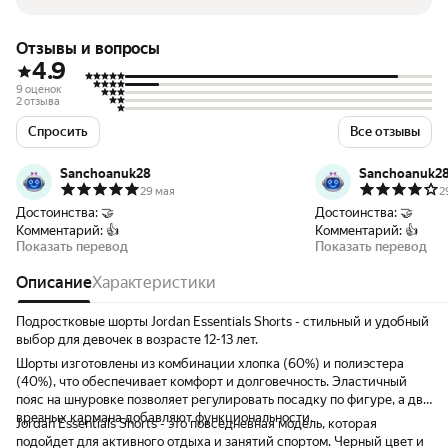
Отзывы и вопросы
4.9
9 оценок
2 отзыва
Спросить
Все отзывы
Sanchoanuk28
Sanchoanuk2
29 мая
2
Достоинства:
🤝
Достоинства:
🤝
Комментарий:
👍
Комментарий:
👍
Показать перевод
Показать перевод
Описание
Характеристики
Подростковые шорты Jordan Essentials Shorts - стильный и удобный
выбор для девочек в возрасте 12-13 лет.
Шорты изготовлены из комбинации хлопка (60%) и полиэстера
(40%), что обеспечивает комфорт и долговечность. Эластичный
пояс на шнуровке позволяет регулировать посадку по фигуре, а два
врезных кармана добавляют функциональности.
Jordan Essentials Shorts - это повседневная модель, которая
подойдет для активного отдыха и занятий спортом. Черный цвет и