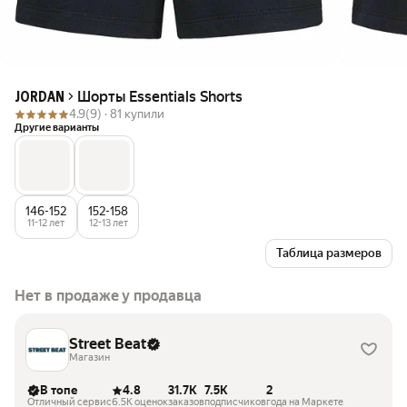
Шорты Essentials Shorts
JORDAN
4.9
(9) ·
81 купили
Другие варианты
146-152
152-158
11-12 лет
12-13 лет
Таблица размеров
Нет в продаже у продавца
Street Beat
Магазин
В топе
4.8
31.7K
7.5K
2
Отличный сервис
6.5K оценок
заказов
подписчиков
года на Маркете