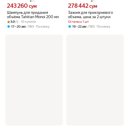
243 260
278 442
Цена 243260 сум вместо
Цена 278442 сум вместо
сум
сум
Шампунь для придания
Зажим для прикорневого
объёма Tahitian Monoi 200 мл
объема, цена за 2 штуки
Рейтинг товара: 3.0 из 5
Оценок: (1) · 10 купили
3.0
(1) · 10 купили
Осталась 1 шт
,
,
17 – 20 авг
ПВЗ
По клику
19 – 22 авг
ПВЗ
По клику