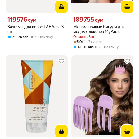
119 576
189 755
Цена 119576 сум вместо
Цена 189755 сум вместо
сум
сум
Зажимы для волос LAF база 3
Мягкие ночные бигуди для
шт
модных локонов MyPads
Y591985, не портят волосы, не
,
Осталось 3 шт
21 – 24 авг
ПВЗ
По клику
давят на голову, выполнены в
Рейтинг товара: 5.0 из 5
Оценок: (1) · 7 купили
5.0
(1) · 7 купили
виде осьминога, позволяет
,
13 – 16 авг
ПВЗ
По клику
делить на 8 пря.