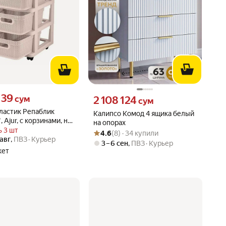
139 сум вместо
139
Цена 2108124 сум вместо
сум
2 108 124
сум
ластик Репаблик
Калипсо Комод 4 ящика белый
, Ajur, с корзинами, на
на опорах
х,
 3 шт
Рейтинг товара: 4.6 из 5
Оценок: (8) · 34 купили
4.6
(8) · 34 купили
секционный, компакт,
 авг
,
ПВЗ
Курьер
3 – 6 сен
,
ПВЗ
Курьер
9 см, цвет Бежевый
кет