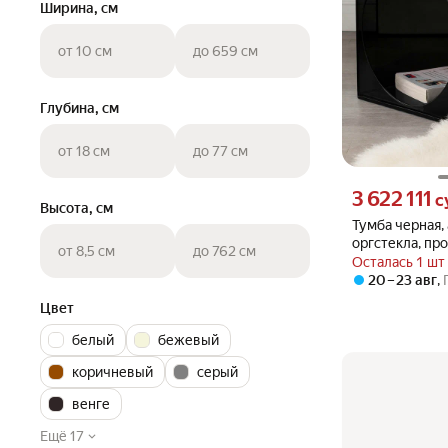
Ширина, см
от 10 см
до 659 см
Глубина, см
от 18 см
до 77 см
Цена 3622111 су
3 622 111
с
Высота, см
Тумба черная, 
оргстекла, пр
от 8,5 см
до 762 см
современная 
Осталась 1 шт
журнальный с
20 – 23 авг
,
Цвет
белый
бежевый
коричневый
серый
венге
Ещё 17