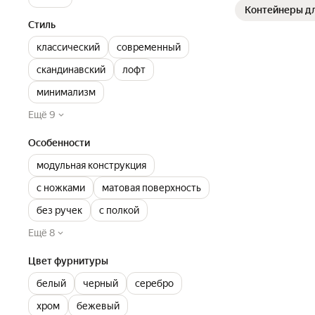
Контейнеры дл
Стиль
классический
современный
скандинавский
лофт
минимализм
Ещё 9
Особенности
модульная конструкция
с ножками
матовая поверхность
без ручек
с полкой
Ещё 8
Цвет фурнитуры
белый
черный
серебро
хром
бежевый