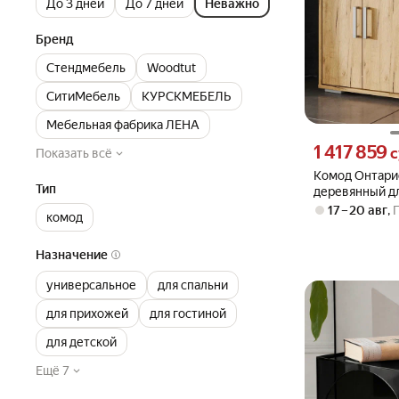
До 3 дней
До 7 дней
Неважно
Бренд
Стендмебель
Woodtut
СитиМебель
КУРСКМЕБЕЛЬ
Мебельная фабрика ЛЕНА
Цена 1417859 су
1 417 859
с
Показать всё
Комод Онтари
Тип
деревянный д
одежды
17 – 20 авг
,
комод
Назначение
универсальное
для спальни
для прихожей
для гостиной
для детской
Ещё 7