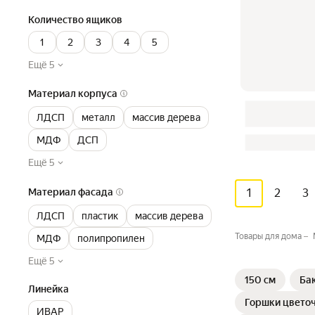
Количество ящиков
1
2
3
4
5
Ещё 5
Материал корпуса
ЛДСП
металл
массив дерева
МДФ
ДСП
Ещё 5
1
2
3
Материал фасада
ЛДСП
пластик
массив дерева
Товары для дома
МДФ
полипропилен
Ещё 5
150 см
Ба
Линейка
Горшки цвето
ИВАР