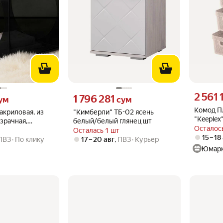
Цена 2561
2 561 
м вместо
Цена 1796281 сум вместо
1 796 281
ум
сум
Комод П
акриловая, из
"Кимберли" ТБ-02 ясень
"Keeplex"
озрачная,
белый/белый глянец шт
колесика
Осталось
CUBE,
Осталась 1 шт
четырех
15 – 18
тол
ПВЗ
По клику
17 – 20 авг
,
ПВЗ
Курьер
37х30х6
Юмар
топаз