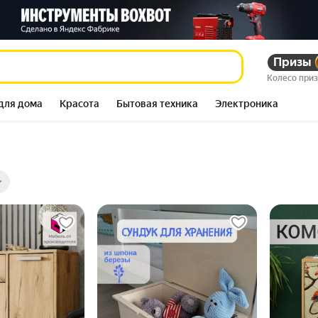
Призы
Колесо при
для дома
Красота
Бытовая техника
Электроника
ры
ов