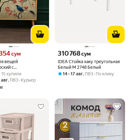
354 сум вместо
Цена 310768 сум вместо
 354
310 768
сум
сум
ля вещей
IDEA Стойка хаку треугольная
рский с
Белый М 2748 Белый
вара: 5.0 из 5
) · 15 купили
_птицы
 · 15 купили
14 – 17 авг
,
ПВЗ
По клику
0 авг
,
ПВЗ
Курьер
ie