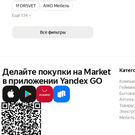
1FORSVET
AIKO Мебель
Ещё 134
Все фильтры
Делайте покупки на Market

Катег
в приложении Yandex GO
Компью
Геймин
Бытовая
Аптека
Товары 
Электр
Мебель