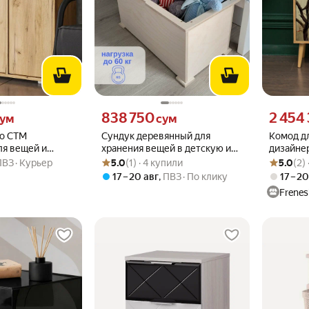
м вместо
Цена 838750 сум вместо
Цена 2454
838 750
2 454
ум
сум
о СТМ
Сундук деревянный для
Комод д
ля вещей и
хранения вещей в детскую и
дизайне
Рейтинг товара: 5.0 из 5
Оценок: (1) · 4 купили
Рейтинг то
Оценок: (2
гостиную с крышкой из березы
принтом
ПВЗ
Курьер
5.0
(1) · 4 купили
5.0
(2)
17 – 20 авг
,
ПВЗ
По клику
17 – 2
Frenes