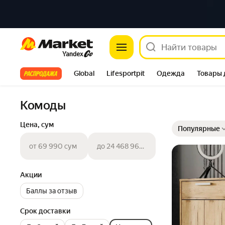
Market
Все хиты
Global
Lifesportpit
Одежда
Товары 
Автотовары
Яндекс Фабрика
Split
Комоды
Выбранные фильт
Сортировка товар
Цена, сум
Популярные
от 69 990 сум
до 24 468 960 сум
Акции
Баллы за отзыв
Срок доставки