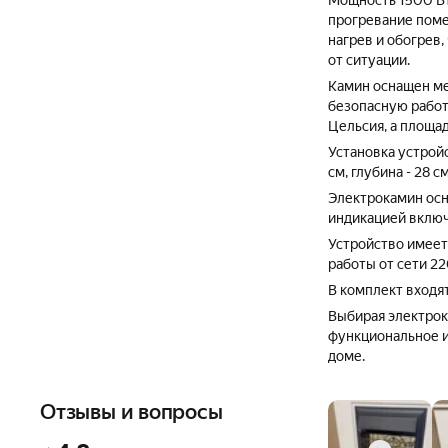
Мощность 1500 Вт
прогревание поме
нагрев и обогрев
от ситуации.
Камин оснащен ме
безопасную работ
Цельсия, а площад
Установка устройс
см, глубина - 28 см
Электрокамин осн
индикацией включ
Устройство имеет
работы от сети 22
В комплект входят
Выбирая электрока
функциональное и
доме.
Отзывы и вопросы