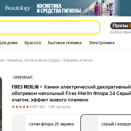
гревом напольный
8 561 504
Призы
сум
фект живого пламени
Колесо при
11 569 712
–26%
сум
для дома
Красота
Бытовая техника
Электроника
ия
•
Камины, печи и аксессуары
•
Камины и печи
•
Описание
ОРИГИНАЛ
Камин электрический декоративный
FIRES MERLIN
обогревом напольный Fires Merlin Флора 24 Серый
очагом, эффект живого пламени
4.8
(1.4K) ·
1.9K купили
а
сатин флора 25 эврика
серый / кенда