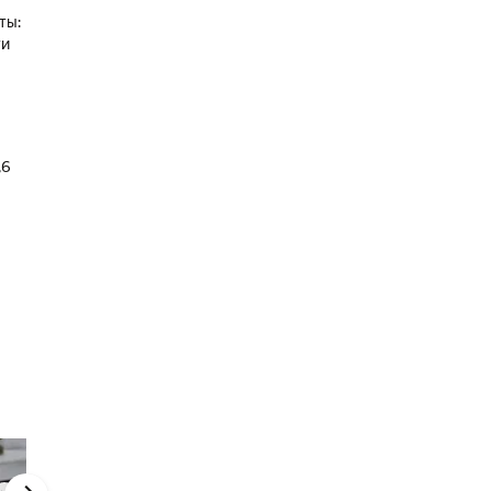
ты:
ти
,6