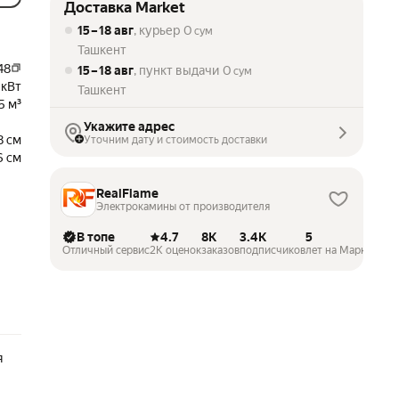
Доставка Market
15 – 18 авг
, курьер
0
сум
Ташкент
48
15 – 18 авг
, пункт выдачи
0
сум
 кВт
Ташкент
5 м³
Укажите адрес
8 см
Уточним дату и стоимость доставки
6 см
RealFlame
Электрокамины от производителя
В топе
4.7
8K
3.4K
5
Отличный сервис
2K оценок
заказов
подписчиков
лет на Маркете
я