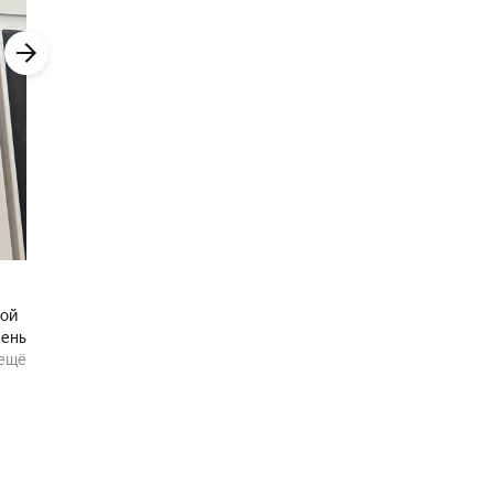
чень
:
ещё
сли