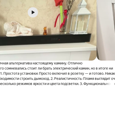
чная альтернатива настоящему камину. Отлично
го сомневались стоит ли брать электрический камин, но в итоге ни
й
бходимости строить дымоход. 2. Реалистичность: Пламя выглядит о
несколько режимов яркости и цвета подсветки. 3. Функциональность
ть пламя без обогрева (просто для красоты) или включить режим
ю мощность. 4. Безопасность: Корпус не раскаляется, что важно, е
епло без лишних хлопот — идеальный