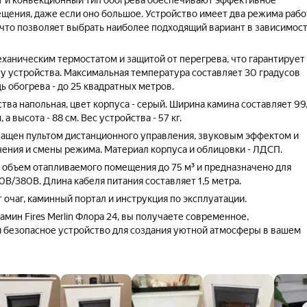
 и конвекционный тип обогрева обеспечивают эффективное
щения, даже если оно большое. Устройство имеет два режима рабо
, что позволяет выбрать наиболее подходящий вариант в зависимос
ханическим термостатом и защитой от перегрева, что гарантирует
у устройства. Максимальная температура составляет 30 градусов
ь обогрева - до 25 квадратных метров.
тва напольная, цвет корпуса - серый. Ширина камина составляет 99
, а высота - 88 см. Вес устройства - 57 кг.
ащен пультом дистанционного управления, звуковым эффектом и
ения и смены режима. Материал корпуса и облицовки - ЛДСП.
 объем отапливаемого помещения до 75 м³ и предназначено для
0В/380В. Длина кабеля питания составляет 1,5 метра.
 очаг, каминный портал и инструкция по эксплуатации.
мин Fires Merlin Флора 24, вы получаете современное,
 безопасное устройство для создания уютной атмосферы в вашем