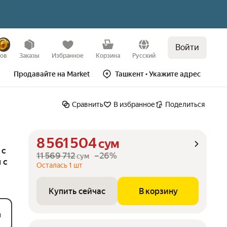
Войти
Купить сейчас
В корзину
зов
Заказы
Избранное
Корзина
Русский
Продавайте на Market
Ташкент
• Укажите адрес
Сравнить
В избранное
Поделиться
8 561 504
сум
 с
11 569 712
–26%
сум
 c
Осталась 1 шт
Купить сейчас
В корзину
л