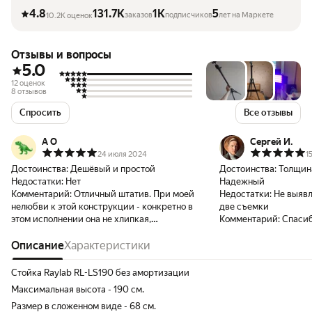
4.8
131.7K
1K
5
заказов
подписчиков
лет на Маркете
10.2K оценок
Отзывы и вопросы
5.0
12 оценок
8 отзывов
Спросить
Все отзывы
А О
Сергей И.
24 июля 2024
1
Достоинства:
Дешёвый и простой
Достоинства:
Толщин
Недостатки:
Нет
Надежный
Комментарий:
Отличный штатив. При моей
Недостатки:
Не выявл
нелюбви к этой конструкции - конкретно в
две съемки
этом исполнении она не хлипкая,
Комментарий:
Спасиб
нормально складывается и
раскладывается, честно до моего роста.
Описание
Характеристики
Башка с шарниром на фото НЕ из
комплекта, она моя
Стойка Raylab RL-LS190 без амортизации
Максимальная высота - 190 см.
Размер в сложенном виде - 68 см.