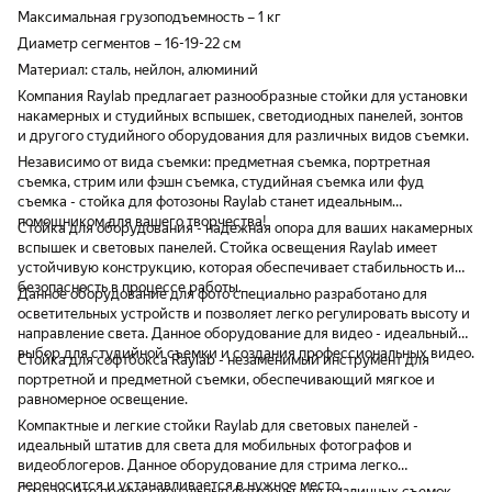
Максимальная грузоподъемность – 1 кг
Диаметр сегментов – 16-19-22 см
Материал: сталь, нейлон, алюминий
Компания Raylab предлагает разнообразные стойки для установки
накамерных и студийных вспышек, светодиодных панелей, зонтов
и другого студийного оборудования для различных видов съемки.
Независимо от вида съемки: предметная съемка, портретная
съемка, стрим или фэшн съемка, студийная съемка или фуд
съемка - стойка для фотозоны Raylab станет идеальным
помощником для вашего творчества!
Стойка для оборудования - надежная опора для ваших накамерных
вспышек и световых панелей. Стойка освещения Raylab имеет
устойчивую конструкцию, которая обеспечивает стабильность и
безопасность в процессе работы.
Данное оборудование для фото специально разработано для
осветительных устройств и позволяет легко регулировать высоту и
направление света. Данное оборудование для видео - идеальный
выбор для студийной съемки и создания профессиональных видео.
Стойка для софтбокса Raylab - незаменимый инструмент для
портретной и предметной съемки, обеспечивающий мягкое и
равномерное освещение.
Компактные и легкие стойки Raylab для световых панелей -
идеальный штатив для света для мобильных фотографов и
видеоблогеров. Данное оборудование для стрима легко
переносится и устанавливается в нужное место.
Создавайте профессиональные фотозоны для различных съемок,