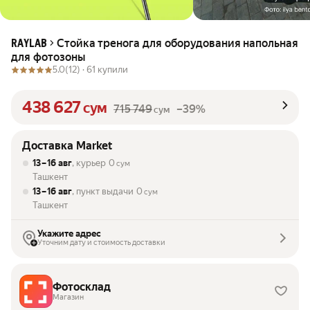
Стойка тренога для оборудования напольная
RAYLAB
для фотозоны
5.0
(12) ·
61 купили
438 627
сум
715 749
–39%
сум
Доставка Market
13 – 16 авг
, курьер
0
сум
Ташкент
13 – 16 авг
, пункт выдачи
0
сум
Ташкент
Укажите адрес
Уточним дату и стоимость доставки
Фотосклад
Магазин