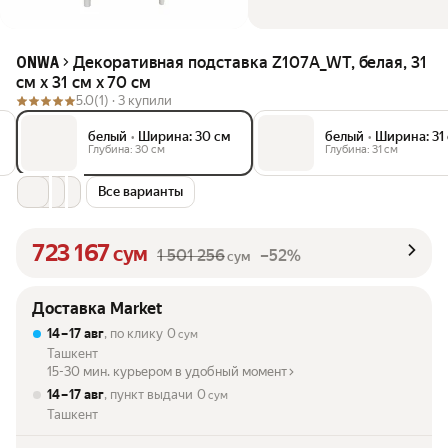
Декоративная подставка Z107A_WT, белая, 31
ONWA
см x 31 см x 70 см
5.0
(1) ·
3 купили
белый
•
Ширина: 30 см
белый
•
Ширина: 31
Глубина: 30 см
Глубина: 31 см
Все варианты
723 167
сум
1 501 256
–52%
сум
Доставка Market
14 – 17 авг
, по клику
0
сум
Ташкент
15-30 мин. курьером в удобный момент
14 – 17 авг
, пункт выдачи
0
сум
Ташкент