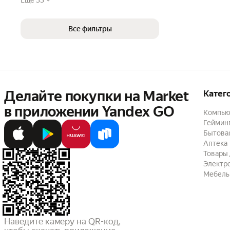
Все фильтры
Делайте покупки на Market

Катег
в приложении Yandex GO
Компью
Геймин
Бытовая
Аптека
Товары 
Электр
Мебель
Наведите камеру на QR-код,
