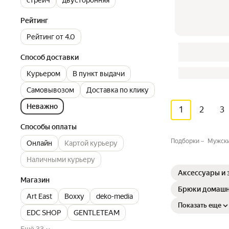
Рейтинг
Рейтинг от 4.0
Способ доставки
Курьером
В пункт выдачи
Самовывозом
Доставка по клику
Неважно
1
2
3
Способы оплаты
Подборки
Мужски
Онлайн
Картой курьеру
Наличными курьеру
Аксессуары и 
Магазин
Брюки домашн
Art East
Boxxy
deko-media
Показать еще
EDC SHOP
GENTLETEAM
Ещё 33