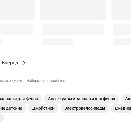
Вперёд
е аксессуары
Наборы галантерейные
запчасти для фенов
Аксессуары и запчасти для фенов
Ак
ие детские
Джойстики
Электровелосипеды
Ежедне