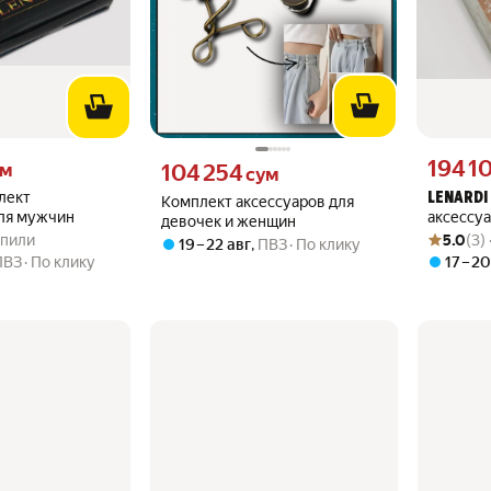
 вместо
Цена 1941
194 1
Цена 104254 сум вместо
ум
104 254
сум
лект
LENARDI
Комплект аксессуаров для
для мужчин
аксессу
девочек и женщин
.0 из 5
купили
Рейтинг то
Оценок: (3
купили
5.0
(3)
19 – 22 авг
,
ПВЗ
По клику
ПВЗ
По клику
17 – 2