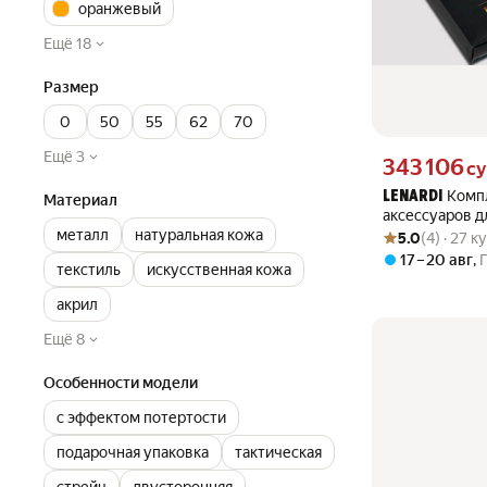
оранжевый
Ещё 18
Размер
0
50
55
62
70
Ещё 3
Цена 343106 сум
343 106
с
Комп
LENARDI
Материал
аксессуаров 
Рейтинг товара: 5
Оценок: (4) · 27 
металл
натуральная кожа
5.0
(4) · 27 
17 – 20 авг
,
текстиль
искусственная кожа
акрил
Ещё 8
Особенности модели
с эффектом потертости
подарочная упаковка
тактическая
стрейч
двусторонняя