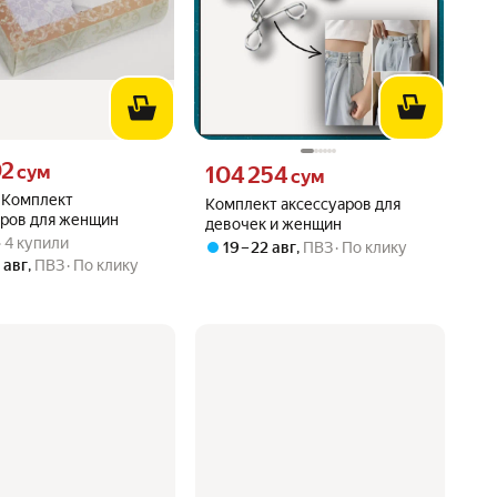
02 сум вместо
02
Цена 104254 сум вместо
сум
104 254
сум
Комплект
Комплект аксессуаров для
аров для женщин
девочек и женщин
вара: 5.0 из 5
) · 4 купили
 · 4 купили
19 – 22 авг
,
ПВЗ
По клику
0 авг
,
ПВЗ
По клику