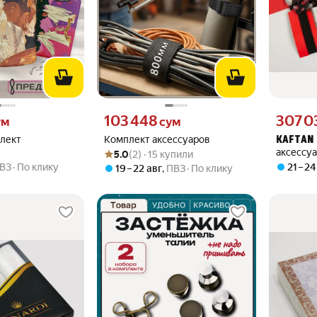
 вместо
Цена 103448 сум вместо
Цена 3070
103 448
307 0
ум
сум
лект
Комплект аксессуаров
KAFTAN
Рейтинг товара: 5.0 из 5
Оценок: (2) · 15 купили
аксессу
5.0
(2) · 15 купили
ВЗ
По клику
21 – 24
19 – 22 авг
,
ПВЗ
По клику