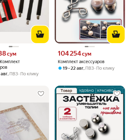
38 сум вместо
Цена 104254 сум вместо
38
104 254
сум
сум
Комплект
Комплект аксессуаров
аров
19 – 22 авг
,
ПВЗ
По клику
 авг
,
ПВЗ
По клику