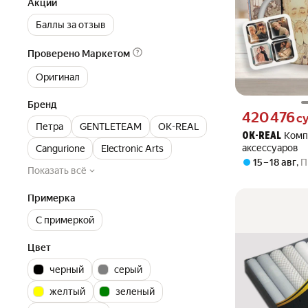
Акции
Баллы за отзыв
Проверено Маркетом
Оригинал
Бренд
Цена 420476 сум
420 476
с
Петра
GENTLETEAM
OK-REAL
Комп
OK-REAL
аксессуаров
Cangurione
Electronic Arts
15 – 18 авг
,
П
Показать всё
Примерка
С примеркой
Цвет
черный
серый
желтый
зеленый