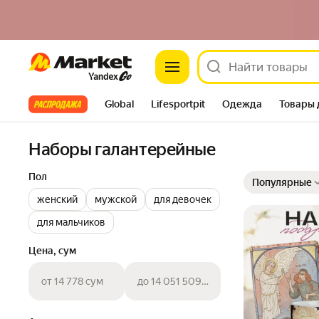
Market
Все хиты
Global
Lifesportpit
Одежда
Товары 
Автотовары
Яндекс Фабрика
Split
Наборы галантерейные
Выбранные фильт
Сортировка товар
Пол
Популярные
женский
мужской
для девочек
для мальчиков
Цена, сум
от 14 778 сум
до 14 051 509 сум