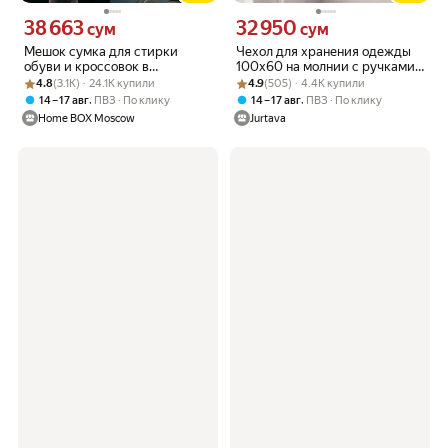
38 663
32 950
Цена 38663 сум вместо
Цена 32950 сум вместо
сум
сум
Мешок сумка для стирки
Чехол для хранения одежды
обуви и кроссовок в
100х60 на молнии с ручками
Рейтинг товара: 4.8 из 5
Оценок: (3.1K) · 24.1K купили
стиральной машине, серый
Рейтинг товара: 4.9 из 5
Оценок: (505) · 4.4K купили
черный Jurtava
4.8
(3.1K) · 24.1K купили
4.9
(505) · 4.4K купили
,
,
14 – 17 авг
ПВЗ
По клику
14 – 17 авг
ПВЗ
По клику
Home BOX Moscow
Jurtava