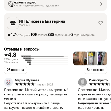
Укажите адрес
Уточним дату и стоимость доставки
ИП Елисеева Екатерина
Магазин
4.7
10K
338
3
заказов
подписчиков
года на Маркете
667 оценок
Отзывы и вопросы
4.8
220 оценок
55 отзывов
23 вопроса
Все отзывы
Мария Шуваева
Имя скрыто
4 января 2025
3
Достоинства:
Мягкий материал, приятный
Достоинства:
Милое. Мя
к телу. Швы прошить хорошо, пуговицы на
вырез на молнии сзад
месте ))
если захется по нужным де
Недостатки:
Не обнаружила. Правда
очень приятный на ощ
Недостатки:
Пока не 
пользуемся не долго и ещё не стирали.
еще тестировать.