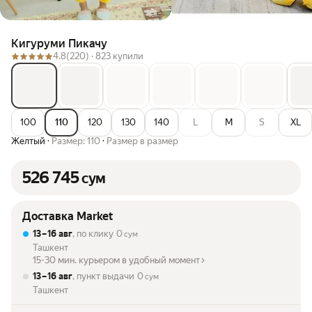
Кигуруми Пикачу
4.8
(220) ·
823 купили
100
110
120
130
140
L
M
S
XL
Желтый
·
Размер: 110
·
Размер в размер
526 745
сум
Доставка Market
13 – 16 авг
, по клику
0
сум
Ташкент
15-30 мин. курьером в удобный момент
13 – 16 авг
, пункт выдачи
0
сум
Ташкент