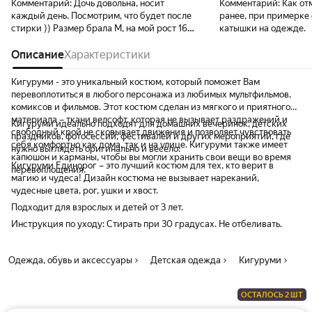
Комментарий:
Дочь довольна, носит
Комментарий:
Как от
каждый день. Посмотрим, что будет после
ранее, при примерке 
стирки )) Размер брала М, на мой рост 162
катышки на одежде.
см в самый раз. Дочь чуть ниже, но ей тоже
впору.
Описание
Характеристики
Кигуруми - это уникальный костюм, который поможет Вам
перевоплотиться в любого персонажа из любимых мультфильмов,
комиксов и фильмов. Этот костюм сделан из мягкого и приятного
материала – ткани велсофт, которая не вызывает раздражений и
Кигуруми идеально подходят для домашних вечеринок, детских
свободный крой не сковывает движения и позволяет чувствовать
праздников, фотосессий, фестивалей и других мероприятий, где
себя комфортно как дома, так и на улице. Кигуруми также имеет
нужно выглядеть оригинально и весело.
капюшон и карманы, чтобы вы могли хранить свои вещи во время
Кигуруми Единорог – это лучший костюм для тех, кто верит в
перевоплощения.
магию и чудеса! Дизайн костюма не вызывает нареканий,
чудесные цвета, рог, ушки и хвост.
Подходит для взрослых и детей от 3 лет.
Инструкция по уходу: Стирать при 30 градусах. Не отбеливать.
Одежда, обувь и аксессуары
Детская одежда
Кигуруми
ОСТАЛОСЬ 2 ШТ