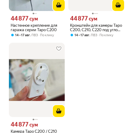
44 877
44 877
Цена 44877 сум вместо
Цена 44877 сум вместо
сум
сум
Настенное крепление для
Кронштейн для камеры Tapo
гаража серии Tapo C200
C200, C210, C220 под углом
45.
,
,
14 – 17 авг
ПВЗ
По клику
14 – 17 авг
ПВЗ
По клику
44 877
Цена 44877 сум вместо
сум
Камера Tapo C200 / C210