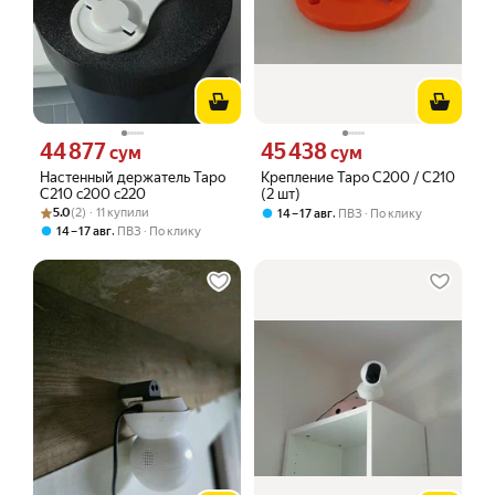
44 877
45 438
Цена 44877 сум вместо
Цена 45438 сум вместо
сум
сум
Настенный держатель Tapo
Крепление Tapo C200 / C210
C210 c200 c220
(2 шт)
Рейтинг товара: 5.0 из 5
Оценок: (2) · 11 купили
5.0
(2) · 11 купили
,
14 – 17 авг
ПВЗ
По клику
,
14 – 17 авг
ПВЗ
По клику