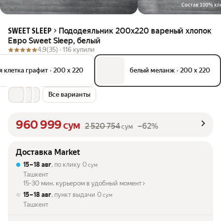
Пододеяльник 200х220 вареный хлопок
SWEET SLEEP
Евро Sweet Sleep, белый
4.9
(35) ·
116 купили
я клетка графит
•
200 х 220
белый меланж
•
200 х 220
Все варианты
960 999
сум
2 520 754
–62%
сум
Доставка Market
15 – 18 авг
, по клику
0
сум
Ташкент
15-30 мин. курьером в удобный момент
15 – 18 авг
, пункт выдачи
0
сум
Ташкент