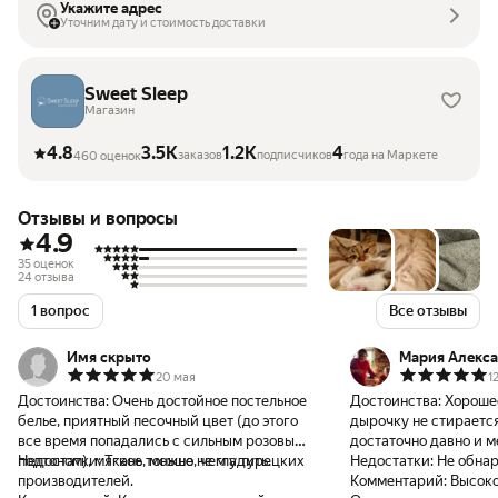
Укажите адрес
Уточним дату и стоимость доставки
Sweet Sleep
Магазин
4.8
3.5K
1.2K
4
заказов
подписчиков
года на Маркете
460 оценок
Отзывы и вопросы
4.9
35 оценок
24 отзыва
1 вопрос
Все отзывы
Имя скрыто
Мария Алекс
20 мая
1
Достоинства:
Очень достойное постельное
Достоинства:
Хорошее
белье, приятный песочный цвет (до этого
дырочку не стирается
все время попадались с сильным розовым
достаточно давно и м
подтоном), мягкое, можно не гладить.
Недостатки:
Ткань тоньше, чем у турецких
Недостатки:
Не обна
производителей.
Комментарий:
Высоко