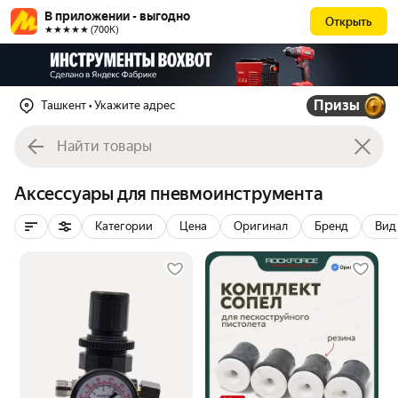
В приложении - выгодно
Открыть
★★★★★ (700К)
Призы
Ташкент
• Укажите адрес
Аксессуары для пневмоинструмента
Категории
Цена
Оригинал
Бренд
Вид