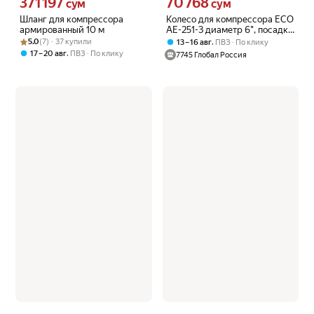
371 197
70 768
Цена 371197 сум вместо
Цена 70768 сум вместо
сум
сум
Шланг для компрессора
Колесо для компрессора ECO
армированный 10 м
AE-251-3 диаметр 6", посадка
Рейтинг товара: 5.0 из 5
Оценок: (7) · 37 купили
12 мм (AE-251-3-69)
5.0
(7) · 37 купили
,
13 – 16 авг
ПВЗ
По клику
,
17 – 20 авг
ПВЗ
По клику
7745 Глобал Россия