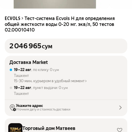
Тест-система Ecvols H для определения
ECVOLS
общей жесткости воды 0-20 мг. экв/л, 50 тестов
02.00010410
2 046 965
сум
Доставка Market
19 – 22 авг
, по клику
0
сум
Ташкент
15-30 мин. курьером в удобный момент
19 – 22 авг
, пункт выдачи
0
сум
Ташкент
Укажите адрес
Уточним дату и стоимость доставки
Торговый дом Матвеев