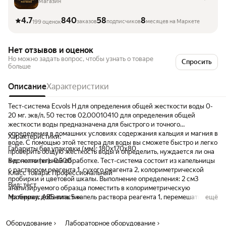
Магазин
4.7
840
58
8
заказов
подписчиков
месяцев на Маркете
199 оценок
Нет отзывов и оценок
Но можно задать вопрос, чтобы узнать о товаре
Спросить
больше
Описание
Характеристики
Тест-система Ecvols H для определения общей жесткости воды 0-
20 мг. экв/л, 50 тестов 02.00010410 для определения общей
жесткости воды предназначена для быстрого и точного
определения в домашних условиях содержания кальция и магния в
Характеристики:
воде. С помощью этой тестера для воды вы сможете быстро и легко
Габариты без упаковки (мм): 180x170x80
проверить общую жесткость воды и определить, нуждается ли она
в дополнительной обработке. Тест-система состоит из капельницы
Вес нетто (кг): 0.500
с раствором реагента 1, сухого реагента 2, колориметрической
Класс товара: Профессиональный
пробирки и цветовой шкалы. Выполнение определения: 2 см3
Вид: тест
анализируемого образца поместить в колориметрическую
пробирку, добавить 5 капель раствора реагента 1, перемешать,
Материал: ABS-пластик
ещё
добавить сухой реагент 2, перемешать и подождать 10 минут.
Сравнить окраску раствора с цветовой шкалой и определить
Оборудование
Лабораторное оборудование
концентрацию железа. Анализ воды для проверки качества воды