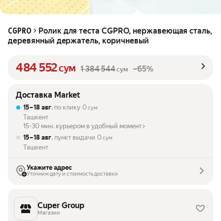
Ролик для теста CGPRO, нержавеющая сталь,
CGPRO
деревянный держатель, коричневый
484 552
сум
1 384 544
–65%
сум
Доставка Market
15 – 18 авг
, по клику
0
сум
Ташкент
15-30 мин. курьером в удобный момент
15 – 18 авг
, пункт выдачи
0
сум
Ташкент
Укажите адрес
Уточним дату и стоимость доставки
Cuper Group
Магазин