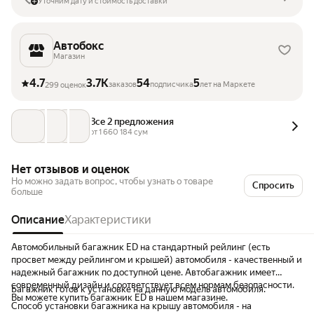
Уточним дату и стоимость доставки
Автобокс
Магазин
4.7
3.7K
54
5
заказов
подписчика
лет на Маркете
299 оценок
Все 2 предложения
от 
1 660 184
 сум
Нет отзывов и оценок
Но можно задать вопрос, чтобы узнать о товаре
Спросить
больше
Описание
Характеристики
Автомобильный багажник ED на стандартный рейлинг (есть
просвет между рейлингом и крышей) автомобиля - качественный и
надежный багажник по доступной цене. Автобагажник имеет
современный дизайн и соответствует всем нормам безопасности.
Багажник готов к установке на данную модель автомобиля.
Вы можете купить багажник ED в нашем магазине.
Способ установки багажника на крышу автомобиля - на