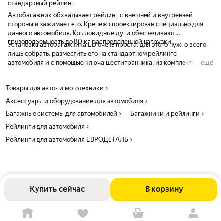
стандартный рейлинг.
Автобагажник обхватывает рейлинг с внешней и внутренней
стороны и зажимает его. Крепеж спроектирован специально для
данного автомобиля. Крыловидные дуги обеспечивают
грузоподъемность до 80 кг распределенной нагрузки.
Установка автобагажника ED очень проста, для этого нужно всего
лишь собрать, разместить его на стандартном рейлинге
автомобиля и с помощью ключа шестигранника, из комплекта,
ещё
затянуть 4 болта.
Товары для авто- и мототехники
Аксессуары и оборудование для автомобиля
Багажные системы для автомобилей
Багажники и рейлинги
Рейлинги для автомобиля
Рейлинги для автомобиля ЕВРОДЕТАЛЬ
Купить сейчас
В корзину