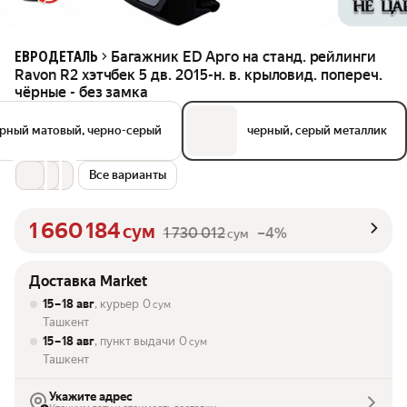
Багажник ED Арго на станд. рейлинги
ЕВРОДЕТАЛЬ
Ravon R2 хэтчбек 5 дв. 2015-н. в. крыловид. попереч.
чёрные - без замка
рный матовый, черно-серый
черный, серый металлик
Все варианты
1 660 184
сум
1 730 012
–4%
сум
Доставка Market
15 – 18 авг
, курьер
0
сум
Ташкент
15 – 18 авг
, пункт выдачи
0
сум
Ташкент
Укажите адрес