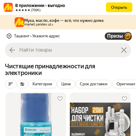
В приложении - выгодно
Открыть
★★★★★ (700К)
Мука, масло, кофе — всё, что нужно дома
market.yandex.uz
Призы
Ташкент
• Укажите адрес
Чистящие принадлежности для
электроники
Категории
Цена
Срок доставки
Оригинал