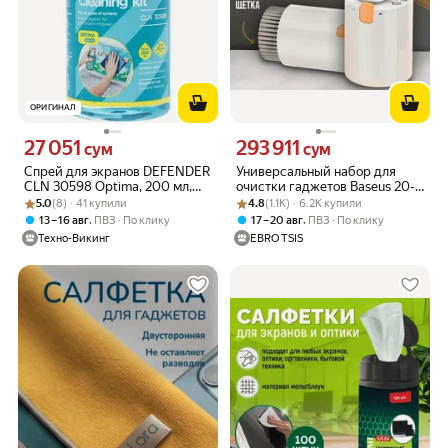
ОРИГИНАЛ
27 051
293 911
Цена 27051 сум вместо
Цена 293911 сум вместо
сум
сум
Спрей для экранов DEFENDER
Универсальный набор для
CLN 30598 Optima, 200 мл,
очистки гаджетов Baseus 20-
Рейтинг товара: 5.0 из 5
Оценок: (8) · 41 купили
микрофибра,
Рейтинг товара: 4.8 из 5
Оценок: (1.1K) · 6.2K купили
in-1
5.0
(8) · 41 купили
4.8
(1.1K) · 6.2K купили
антистатический, без спирта
,
,
13 – 16 авг
ПВЗ
По клику
17 – 20 авг
ПВЗ
По клику
Техно-Викинг
EBRO TSIS