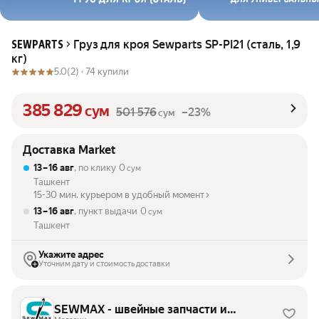
Груз для кроя Sewparts SP-PI21 (сталь, 1,9
SEWPARTS
кг)
5.0
(2) ·
74 купили
385 829
сум
501 576
–23%
сум
Доставка Market
13 – 16 авг
, по клику
0
сум
Ташкент
15-30 мин. курьером в удобный момент
13 – 16 авг
, пункт выдачи
0
сум
Ташкент
Укажите адрес
Уточним дату и стоимость доставки
SEWMAX - швейные запчасти и