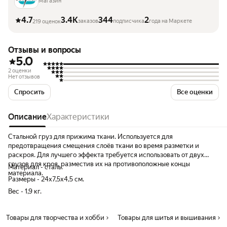
оборудование
Магазин
4.7
3.4K
344
2
заказов
подписчика
года на Маркете
219 оценок
Отзывы и вопросы
5.0
2 оценки
Нет отзывов
Спросить
Все оценки
Описание
Характеристики
Стальной груз для прижима ткани. Используется для
предотвращения смещения слоёв ткани во время разметки и
раскроя. Для лучшего эффекта требуется использовать от двух
грузов для кроя, разместив их на противоположные концы
Материал - сталь.
материала.
Размеры - 24х7,5х4,5 см.
Вес - 1,9 кг.
Товары для творчества и хобби
Товары для шитья и вышивания