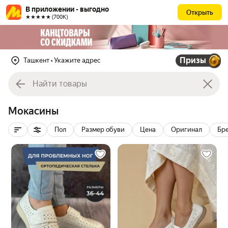
В приложении - выгодно
Открыть
★★★★★ (700К)
Призы
Ташкент
• Укажите адрес
Мокасины
Пол
Размер обуви
Цена
Оригинал
Бр