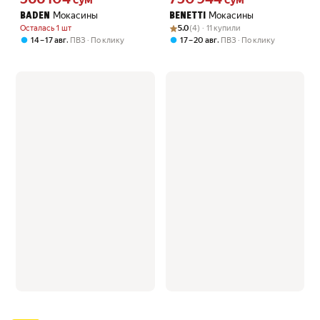
Мокасины
Мокасины
BADEN
BENETTI
Рейтинг товара: 5.0 из 5
Оценок: (4) · 11 купили
Осталась 1 шт
5.0
(4) · 11 купили
,
,
14 – 17 авг
ПВЗ
По клику
17 – 20 авг
ПВЗ
По клику