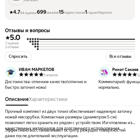
Магазин
4.7
699
15
1
заказов
подписчиков
год на Маркете
94 оценки
Отзывы и вопросы
5.0
7 оценок
2 отзыва
Спросить
Все отзывы
ИВАН МАРКЕЛОВ
Ринат Сакаев
5 апреля
2
Достоинства:
отличное качество!отлично и
Комментарий:
функци
быстро заточил ножь!
нормально.
Описание
Характеристики
Прочный комплект из двух точил обеспечивает надежную заточку
ножей мясорубки. Компактные размеры (диаметром 5 см)
позволяют легко хранить их рядом с устройством. Изготовлены из
качественных материалов для долговечного использования.
Эффективно восстанавливают остроту режущих поверхностей
даже после длительной эксплуатации.