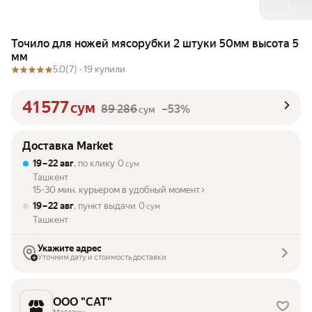
Точило для ножей мясорубки 2 штуки 50мм высота 5
мм
5.0
(7) ·
19 купили
41 577
сум
89 286
–53%
сум
Доставка Market
19 – 22 авг
, по клику
0
сум
Ташкент
15-30 мин. курьером в удобный момент
19 – 22 авг
, пункт выдачи
0
сум
Ташкент
Укажите адрес
Уточним дату и стоимость доставки
ООО "САТ"