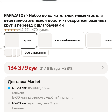
Набор дополнительных элементов для
MAMAZATOY
деревянной железной дороги - поворотная развилка
круг и переезд с шлагбаумами
4.7
(79) ·
470 купили
серый
серый/бежевый
сини
Все варианты
134 379
сум
217 815
–38%
сум
Доставка Market
17 – 20 авг
, по клику
0
сум
Ташкент
15-30 мин. курьером в удобный момент
17 – 20 авг
, пункт выдачи
0
сум
Ташкент