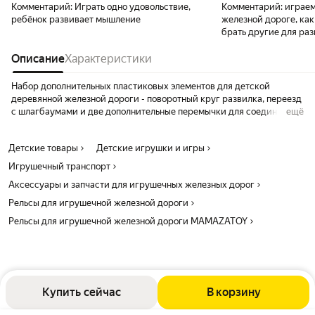
Комментарий:
Играть одно удовольствие,
Комментарий:
играем
ребёнок развивает мышление
железной дороге, ка
брать другие для ра
Описание
Характеристики
Набор дополнительных пластиковых элементов для детской
деревянной железной дороги - поворотный круг развилка, переезд
с шлагбаумами и две дополнительные перемычки для соединения
ещё
рельс. С помощью поворотного круга и переезда ребенок сможет
менять направление движения поездов по деревянной железной
Детские товары
Детские игрушки и игры
дороге и собрать более сложные варианты железной дороги.
элементы совместимы с дорогами икеа, брио и подобными
Игрушечный транспорт
размер пластикового поворотного круга 15,3х15,3х3,3см
Аксессуары и запчасти для игрушечных железных дорог
размер железнодорожного переезда 21,5х10,5х4,5
два соединительных элемента в комплекте
Рельсы для игрушечной железной дороги
Рельсы для игрушечной железной дороги MAMAZATOY
Купить сейчас
В корзину