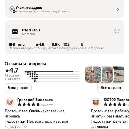
Укажите адрес
Уточним дату и стоимость доставки
mamaza
Магазин
В топе
4.9
8.9K
102
5
Отличный сервис
527 оценок
заказов
подписчика
лет на Маркете
Отзывы и вопросы
4.7
79 оценок
15 отзывов
5 вопросов
Все отзывы
Григорий Зиновьев
120792 Павло
23 марта
1
Достоинства:
Очень качественная
Достоинства:
ребёнку
игрушка
играть и развивать 
Недостатки:
Нет, все счастливы, все
Недостатки:
цена за 
качественно
завышена