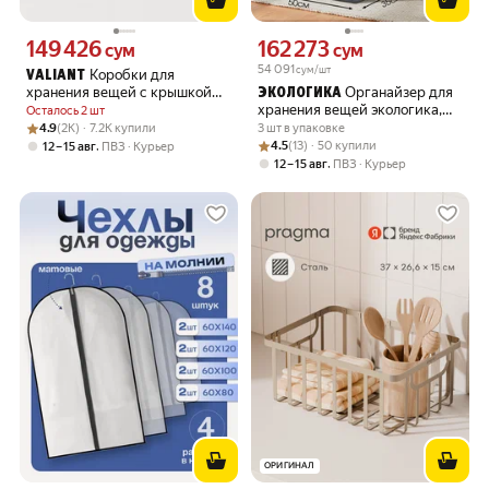
149 426
162 273
Цена 149426 сум вместо
Цена 162273 сум вместо
сум
сум
54 091
сум/шт
Коробки для
VALIANT
хранения вещей с крышкой
Органайзер для
ЭКОЛОГИКА
картонные
хранения вещей экологика,
Осталось 2 шт
Рейтинг товара: 4.9 из 5
Оценок: (2K) · 7.2K купили
складной на молнии и
4.9
(2K) · 7.2K купили
3 шт в упаковке
прозрачным окном, 50x20x35
Рейтинг товара: 4.5 из 5
Оценок: (13) · 50 купили
,
4.5
(13) · 50 купили
12 – 15 авг
ПВЗ
Курьер
см, 3 шт
,
12 – 15 авг
ПВЗ
Курьер
ОРИГИНАЛ