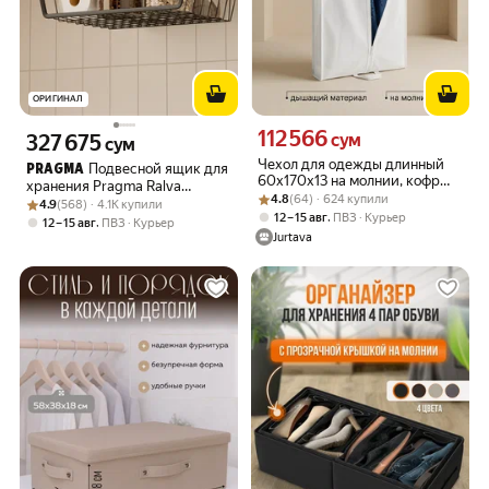
ОРИГИНАЛ
112 566
Цена 112566 сум вместо
327 675
сум
Цена 327675 сум вместо
сум
Чехол для одежды длинный
Подвесной ящик для
PRAGMA
60х170х13 на молнии, кофр
хранения Pragma Ralva
Рейтинг товара: 4.8 из 5
Оценок: (64) · 624 купили
для хранения платьев, шубы и
4.8
(64) · 624 купили
Рейтинг товара: 4.9 из 5
Оценок: (568) · 4.1K купили
40х26х14 см, черный
4.9
(568) · 4.1K купили
верхней одежды, спанбонд
,
12 – 15 авг
ПВЗ
Курьер
,
12 – 15 авг
ПВЗ
Курьер
белый
Jurtava