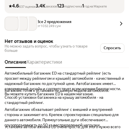
4.6
3.4K
123
1
заказов
подписчика
год на Маркете
637 оценок
Все 2 предложения
от 
1 032 249
 сум
Нет отзывов и оценок
Но можно задать вопрос, чтобы узнать о товаре
Спросить
больше
Описание
Характеристики
Автомобильный багажник ED на стандартный рейлинг (есть
просвет между рейлингом и крышей) автомобиля - качественный и
надежный багажник по доступной цене. Автобагажник имеет
современный дизайн и соответствует всем нормам безопасности.
Багажник готов к установке на данную модель автомобиля.
Вы можете купить багажник ED в нашем магазине.
Способ установки багажника на крышу автомобиля - на
стандартный рейлинг.
Автобагажник обхватывает рейлинг с внешней и внутренней
стороны и зажимает его. Крепеж спроектирован специально для
данного автомобиля. Прямоугольные дуги обеспечивают
грузоподъемность до 50 кг распределенной нагрузки.
Установка автобагажника ED очень проста, для этого нужно всего