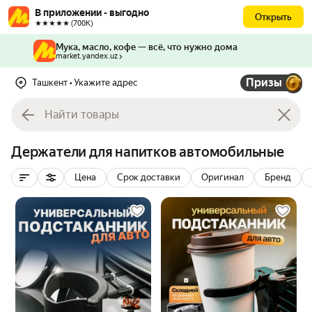
В приложении - выгодно
Открыть
★★★★★ (700К)
Мука, масло, кофе — всё, что нужно дома
market.yandex.uz
Призы
Ташкент
• Укажите адрес
Держатели для напитков автомобильные
Цена
Срок доставки
Оригинал
Бренд