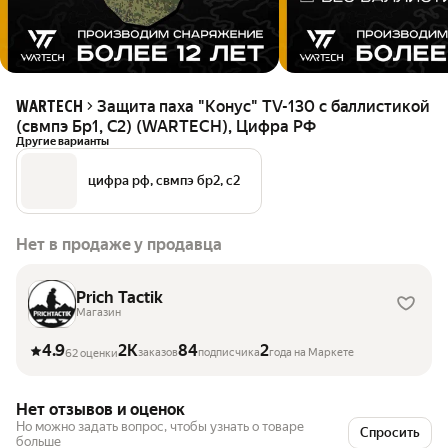
Защита паха "Конус" TV-130 с баллистикой
WARTECH
(свмпэ Бр1, С2) (WARTECH), Цифра РФ
Другие варианты
цифра рф, свмпэ бр2, с2
Нет в продаже у продавца
Prich Tactik
Магазин
4.9
2K
84
2
заказов
подписчика
года на Маркете
62 оценки
Нет отзывов и оценок
Но можно задать вопрос, чтобы узнать о товаре
Спросить
больше