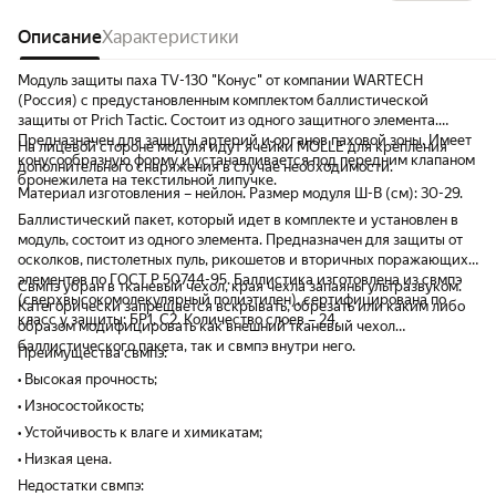
Описание
Характеристики
Модуль защиты паха TV-130 "Конус" от компании WARTECH
(Россия) с предустановленным комплектом баллистической
защиты от Prich Tactic. Состоит из одного защитного элемента.
Предназначен для защиты артерий и органов паховой зоны. Имеет
На лицевой стороне модуля идут ячейки MOLLE для крепления
конусообразную форму и устанавливается под передним клапаном
дополнительного снаряжения в случае необходимости.
бронежилета на текстильной липучке.
Материал изготовления – нейлон. Размер модуля Ш-В (см): 30-29.
Баллистический пакет, который идет в комплекте и установлен в
модуль, состоит из одного элемента. Предназначен для защиты от
осколков, пистолетных пуль, рикошетов и вторичных поражающих
элементов по ГОСТ Р 50744-95. Баллистика изготовлена из свмпэ
Свмпэ убран в тканевый чехол, края чехла запаяны ультразвуком.
(сверхвысокомолекулярный полиэтилен), сертифицирована по
Категорически запрещается вскрывать, обрезать или каким либо
класс у защиты: БР1, С2. Количество слоев – 24.
образом модифицировать как внешний тканевый чехол
баллистического пакета, так и свмпэ внутри него.
Преимущества свмпэ:
• Высокая прочность;
• Износостойкость;
• Устойчивость к влаге и химикатам;
• Низкая цена.
Недостатки свмпэ: