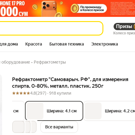
ения спирта, 0-80%,
Призы
248 523
сум
274 837
сум
Колесо при
для дома
Красота
Бытовая техника
Электроника
 оборудование
•
Рефрактометры
Описание
Рефрактометр "Самоварыч. РФ", для измерения
спирта, 0-80%, металл, пластик, 250г
4.8
(297) ·
918 купили
ина: 4 см
Ширина: 4.1 см
Ширина: 4.2 с
Все варианты