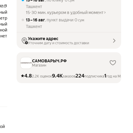
13 – 16 авг
, по клику
0
сум
41
Ташкент
ный
15-30 мин. курьером в удобный момент
метр
13 – 16 авг
, пункт выдачи
0
сум
рный
Ташкент
сной
нет
Укажите адрес
Уточним дату и стоимость доставки
САМОВАРЫЧ.РФ
Магазин
4.8
9.4K
224
1
2.2K оценок
заказов
подписчика
год на Маркете
кой