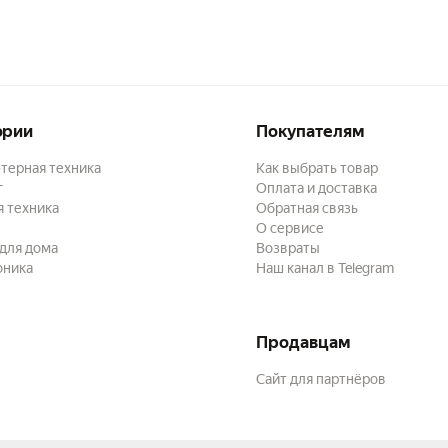
сибо магазину! Рефрактометр рекомендую!
ории
Покупателям
терная техника
Как выбрать товар
г
Оплата и доставка
 техника
Обратная связь
О сервисе
для дома
Возвраты
оника
Наш канал в Telegram
Продавцам
Сайт для партнёров