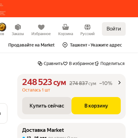
Войти
Купить сейчас
В корзину
–10%
зов
Заказы
Избранное
Корзина
Русский
Продавайте на Market
Ташкент
• Укажите адрес
Сравнить
В избранное
Поделиться
248 523
сум
274 837
–10%
сум
Осталась 1 шт
Купить сейчас
В корзину
м
Доставка Market