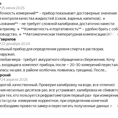
о
25 июня 2025
*Точность измерений** – прибор показывает достоверные значения
я контроля качества жидкостей (соков, варенья, напитков). 🔹
ьзования** – не требует сложной калибровки, достаточно нанести
ость** – удобно брать с собой
ературная компенсация (ATC)** –
Гаврилов
ь из-за перепадов температуры. 🔹 **Долговечность** –
22 декабря 2024
рпус и качественная оптика выдерживают активное использование
льный прибор для определения уровня спирта в растворах.
Требует калибровки** – периодически нужно проверять настройки
наружил.
вствительность к загрязнениям** – призму
- требует аккуратного обращения и сбережения. Хочу
ть после каждого использования.
а, входящая в комплект прибора, после ~ 20-30 измерений перестал
лась: на шве, в районе колбочки, появилась трещина). После
арский
носно. Пришлось заводить резервный
24 апреля 2025
ого сосуда (на всякий случай)!!! В работе прибора замечаний
рогой, качественный. Проверил калибровку на воде, все отлично!
вил!!! Значительно облегчает работу с жидкостями!!!
я несколько десятков раз, все устраивает, калибровка не сбиваетс
для тех, кто пользуется рефрактометром первый раз- при измерени
сти сусла- измерение корректное, при определении конечной
необходимо провести замер и пересчитать полученные данные в
рефрактометров ( т. К. В конечной фазе брожения находится алкого
ия). Я использую калькулятор с сайта бир. Рф.