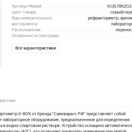
Артикул Market
1035789202
Цвет товара
серый/чер
Вид измерительного
рефракторметр, арео
инструмента
лаборато
Расположение
перено
Особенности электрики
Все характеристики
ристики
ртометр 0-80% от бренда "Самоварыч. РФ" представляет собой
 лабораторное оборудование, предназначенное для определения
а в водно-спиртовом растворе. Устройство оснащено автоматичес
пературы (ATC), что позволяет проводить измерения при любой