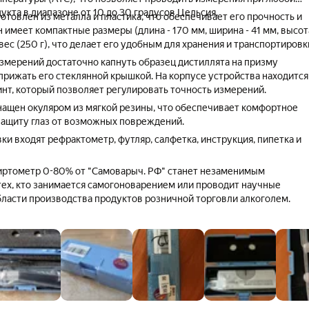
кта в диапазоне от 10 до 30 градусов Цельсия.
отовлен из металла и пластика, что обеспечивает его прочность и
 имеет компактные размеры (длина - 170 мм, ширина - 41 мм, высот
вес (250 г), что делает его удобным для хранения и транспортировк
змерений достаточно капнуть образец дистиллята на призму
прижать его стеклянной крышкой. На корпусе устройства находится
нт, который позволяет регулировать точность измерений.
ащен окуляром из мягкой резины, что обеспечивает комфортное
защиту глаз от возможных повреждений.
ки входят рефрактометр, футляр, салфетка, инструкция, пипетка и
иртометр 0-80% от "Самоварыч. РФ" станет незаменимым
ех, кто занимается самогоноварением или проводит научные
бласти производства продуктов розничной торговли алкоголем.