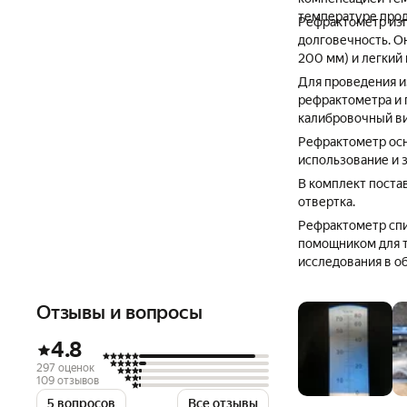
температуре проду
Рефрактометр изг
долговечность. Он
200 мм) и легкий 
Для проведения и
рефрактометра и 
калибровочный ви
Рефрактометр осн
использование и 
В комплект постав
отвертка.
Рефрактометр сп
помощником для т
исследования в о
Отзывы и вопросы
4.8
297 оценок
109 отзывов
5 вопросов
Все отзывы