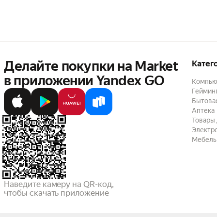
Недостатки:
Нет!
Комментарий:
Спа
Делайте покупки на Market

Катег
в приложении Yandex GO
Компью
Геймин
Бытовая
Аптека
Товары 
Электр
Мебель
Наведите камеру на QR-код,

чтобы скачать приложение