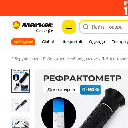
Рефрактометр "Самоварыч. РФ", для измер
Market
металл, пластик, 250г
4.8
(297) ·
918 купили
5 вопросов
Все хиты
Global
Lifesportpit
Одежда
Товары 
Автотовары
Яндекс Фабрика
Split
Оборудование
•
Лабораторное оборудование
•
Лабораторное
Шир