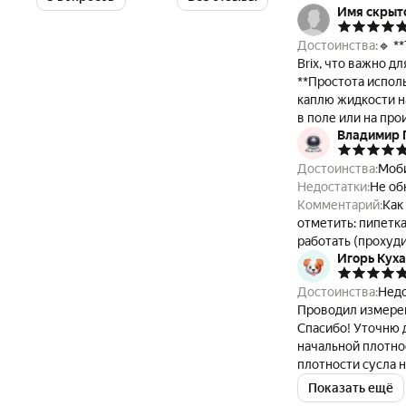
Имя скрыт
Достоинства:
🔹 *
Brix, что важно дл
**Простота испол
каплю жидкости на призму. 🔹 **Компактность и портативн
в поле или на производство. 🔹 **Автоматическая темп
Владимир 
минимизирует погрешност
металлический ко
Достоинства:
Моби
Недостатки:
🔸 **
Недостатки:
Не об
(обычно дистиллированной водой). 🔸 **Чу
Комментарий:
Как любая мера 
необходимо очища
отметить: пипетк
работать (прохуди
Игорь Кух
наложения небольшой заплатки - работает с
комплект, столь необходим
Достоинства:
Недо
не выя
Проводил измерени
Спасибо! Уточню 
начальной плотно
плотности сусла 
калькуляторе для 
Показать ещё
он вносит искажен