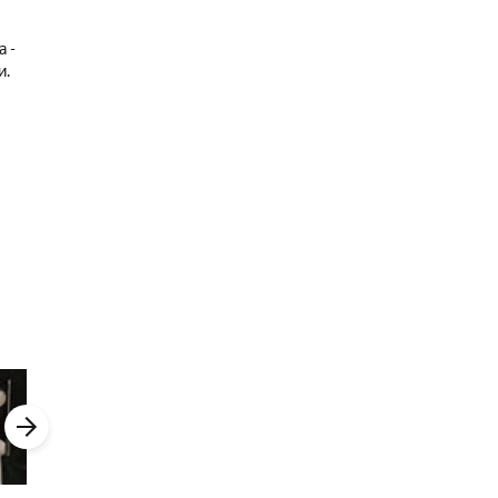
а -
и.