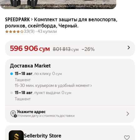
Комплект защиты для велоспорта,
SPEEDPARK
роликов, скейтборда, Черный.
3.9
(9) ·
43 купили
596 906
сум
801 813
–26%
сум
Доставка Market
15 – 18 авг
, по клику
0
сум
Ташкент
15-30 мин. курьером в удобный момент
15 – 18 авг
, пункт выдачи
0
сум
Ташкент
Укажите адрес
Уточним дату и стоимость доставки
Sellerbrity Store