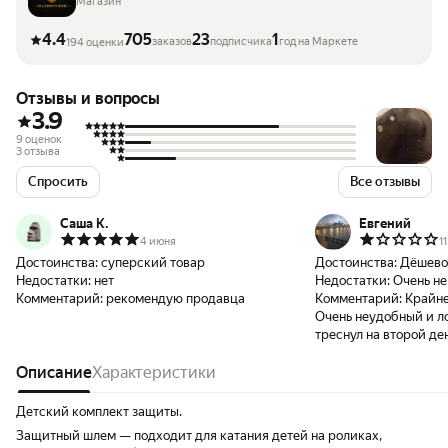
Магазин
4.4
705
23
1
заказов
подписчика
год на Маркете
194 оценки
Отзывы и вопросы
3.9
9 оценок
3 отзыва
Спросить
Все отзывы
Саша К.
Евгений
4 июня
1
Достоинства:
суперский товар
Достоинства:
Дёшево
Недостатки:
нет
Недостатки:
Очень н
Комментарий:
рекомендую продавца
Комментарий:
Крайне
Очень неудобный и л
треснул на второй ден
падения. На фото резу
Описание
Характеристики
склеивания. Шлем пос
крепления нужно всё 
Остальные крепления
Детский комплект защиты.
отрегулировать.
Защитный шлем — подходит для катания детей на роликах,