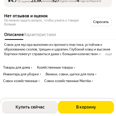
4.7
23.5K
527
4
заказов
подписчиков
года на Маркете
1.1K оценок
Нет отзывов и оценок
Но можно задать вопрос, чтобы узнать о товаре
Спросить
больше
Описание
Характеристики
Совок для мусора выполнен из прочного пластика, устойчив к
образованию сколов, трещин и царапин. Глубокий ковш и высокие
бортики помогут справиться даже с большим количеством мусора.
ещё
Края совка оснащены зубчиками для чистки щетки после ее
использования. Удобная ручка позволяет надежно удерживать
Товары для дома
Хозяйственные товары
совок, оснащена отверстием для размещения на крючке.
Пластиковый совок для мусора — необходимая в каждом доме
Инвентарь для уборки
Веники, совки, щетки для пола
вещь. Несмотря на свою простоту, чтобы называться качественным,
Совки хозяйственные
Совки хозяйственные Martika
этот предмет быта должен обладать определенными
характеристиками. Только в этом случае пользоваться им будет
легко и удобно.
Купить сейчас
В корзину