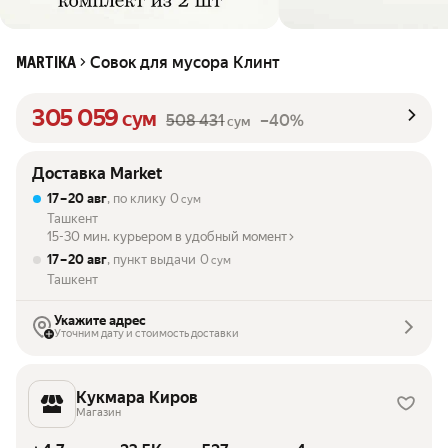
Совок для мусора Клинт
MARTIKA
305 059
сум
508 431
–40%
сум
Доставка Market
17 – 20 авг
, по клику
0
сум
Ташкент
15-30 мин. курьером в удобный момент
17 – 20 авг
, пункт выдачи
0
сум
Ташкент
Укажите адрес
Уточним дату и стоимость доставки
Кукмара Киров
Магазин