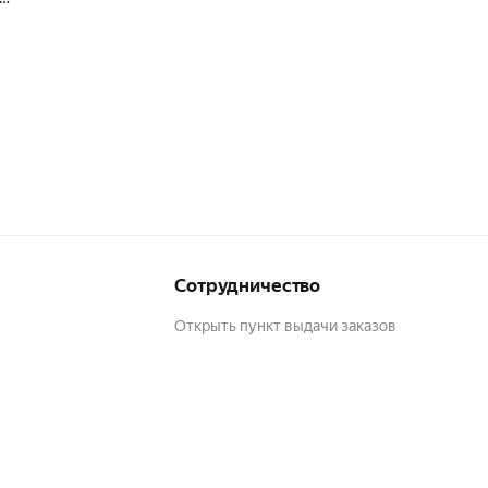
ого
 и
и
рном
Сотрудничество
Открыть пункт выдачи заказов