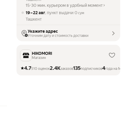
15-30 мин. курьером в удобный момент
19 – 22 авг
, пункт выдачи
0
сум
Ташкент
Укажите адрес
Уточним дату и стоимость доставки
HIKOMORI
Магазин
4.7
2.4K
135
4
510 оценок
заказов
подписчиков
года на Маркет