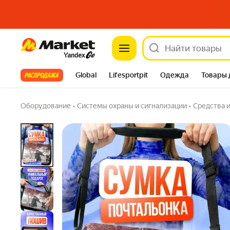
Market
Сумка
Задать вопрос
Все хиты
Global
Lifesportpit
Одежда
Товары 
Автотовары
Яндекс Фабрика
Split
Оборудование
•
Системы охраны и сигнализации
•
Средства 