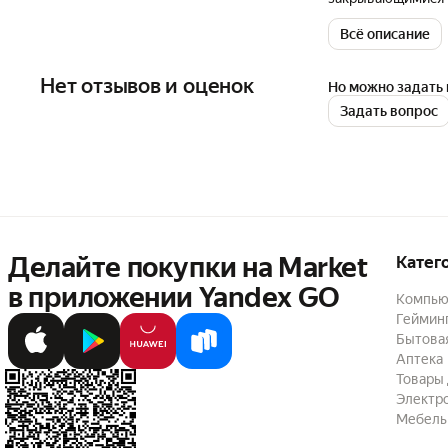
карман для мелки
Всё описание
печати, что обесп
молнии обеспечив
который удобно н
Нет отзывов и оценок
Но можно задать 
фиксатора, а толщ
Задать вопрос
мальчиков, а такж
составляет 33 см,
цвете. Сумка кро
подчеркнет вашу 
Делайте покупки на Market

Катег
в приложении Yandex GO
Компью
Геймин
Бытовая
Аптека
Товары 
Электр
Мебель