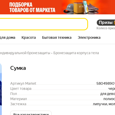
Призы
415 503
сум
525 972
сум
Колесо при
для дома
Красота
Бытовая техника
Электроника
индивидуальной бронезащиты
•
Бронезащита корпуса тела
Описание
Сумка
Артикул Market
58049890
Цвет товара
чер
Пол
для дев
Материал
полиэ
Застежка
липучки, мо
Все характеристики