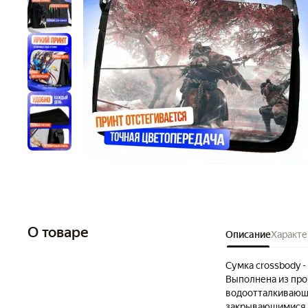
О товаре
Описание
Характе
Сумка crossbody 
Выполнена из про
водоотталкивающи
закрывающимися н