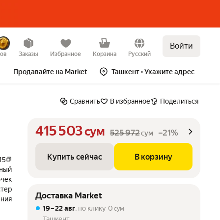
Войти
Купить сейчас
В корзину
–21%
зов
Заказы
Избранное
Корзина
Русский
Продавайте на Market
Ташкент
• Укажите адрес
Сравнить
В избранное
Поделиться
415 503
сум
525 972
–21%
сум
Купить сейчас
В корзину
15
ный
очек
стер
Доставка Market
лния
19 – 22 авг
, по клику
0
сум
Ташкент