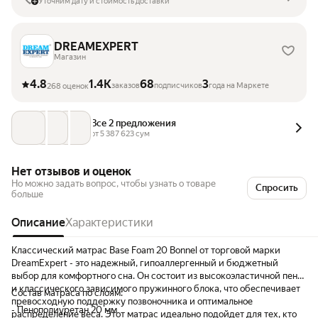
Уточним дату и стоимость доставки
DREAMEXPERT
Магазин
4.8
1.4K
68
3
заказов
подписчиков
года на Маркете
268 оценок
Все 2 предложения
от 
5 387 623
 сум
Нет отзывов и оценок
Но можно задать вопрос, чтобы узнать о товаре
Спросить
больше
Описание
Характеристики
Классический матрас Base Foam 20 Bonnel от торговой марки
DreamExpert - это надежный, гипоаллергенный и бюджетный
выбор для комфортного сна. Он состоит из высокоэластичной пены
и классического зависимого пружинного блока, что обеспечивает
Состав матраса по слоям:
превосходную поддержку позвоночника и оптимальное
- Пенополиуретан 20 мм
распределение веса. Этот матрас идеально подойдет для тех, кто