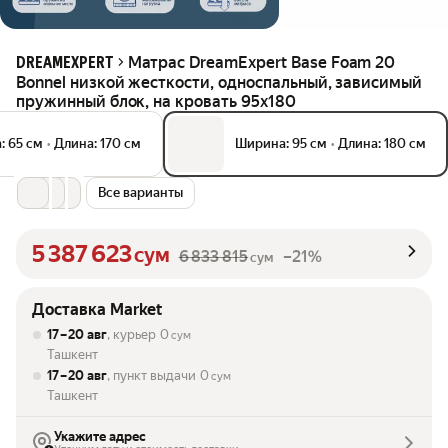
Матрас DreamExpert Base Foam 20
DREAMEXPERT
Bonnel низкой жесткости, односпальный, зависимый
пружинный блок, на кровать 95x180
: 65 см
•
Длина: 170 см
Ширина: 95 см
•
Длина: 180 см
Все варианты
5 387 623
сум
6 833 815
–21%
сум
Доставка Market
17 – 20 авг
, курьер
0
сум
Ташкент
17 – 20 авг
, пункт выдачи
0
сум
Ташкент
Укажите адрес